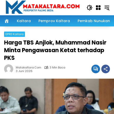
Langsung
ke
konten
Kaltara
Pemprov Kaltara
Pemkab Nunukan
DPRD Kaltara
Harga TBS Anjlok, Muhammad Nasir
Minta Pengawasan Ketat terhadap
PKS
Matakaltara.com
3 Min Baca
3 Juni 2026