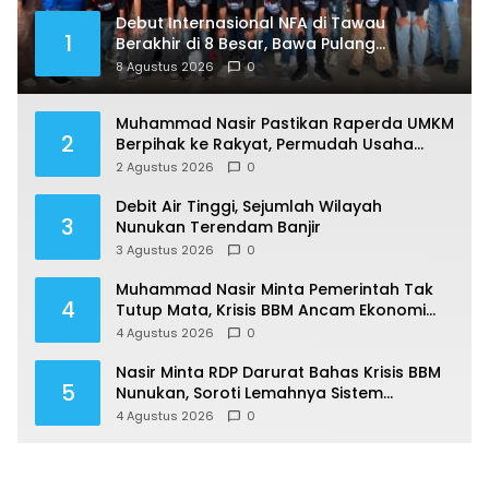
Debut Internasional NFA di Tawau
1
Berakhir di 8 Besar, Bawa Pulang
Pengalaman Berharga
8 Agustus 2026
0
Muhammad Nasir Pastikan Raperda UMKM
2
Berpihak ke Rakyat, Permudah Usaha
hingga Perluas Pasar
2 Agustus 2026
0
Debit Air Tinggi, Sejumlah Wilayah
3
Nunukan Terendam Banjir
3 Agustus 2026
0
Muhammad Nasir Minta Pemerintah Tak
4
Tutup Mata, Krisis BBM Ancam Ekonomi
Masyarakat Nunukan
4 Agustus 2026
0
Nasir Minta RDP Darurat Bahas Krisis BBM
5
Nunukan, Soroti Lemahnya Sistem
Distribusi
4 Agustus 2026
0