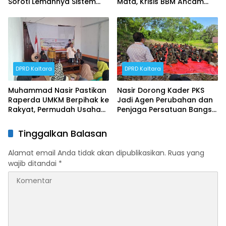
Soroti Lemahnya Sistem
Mata, Krisis BBM Ancam
Distribusi
Ekonomi Masyarakat
Nunukan
DPRD Kaltara
DPRD Kaltara
Muhammad Nasir Pastikan
Nasir Dorong Kader PKS
Raperda UMKM Berpihak ke
Jadi Agen Perubahan dan
Rakyat, Permudah Usaha
Penjaga Persatuan Bangsa
hingga Perluas Pasar
di Perbatasan
Tinggalkan Balasan
Alamat email Anda tidak akan dipublikasikan.
Ruas yang
wajib ditandai
*