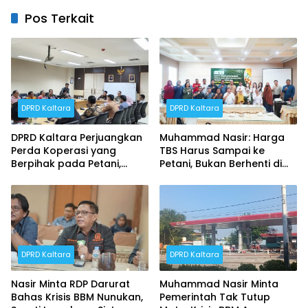
Pos Terkait
DPRD Kaltara
DPRD Kaltara
DPRD Kaltara Perjuangkan
Muhammad Nasir: Harga
Perda Koperasi yang
TBS Harus Sampai ke
Berpihak pada Petani,
Petani, Bukan Berhenti di
Nelayan, dan UMKM
Ruang Rapat
DPRD Kaltara
DPRD Kaltara
Nasir Minta RDP Darurat
Muhammad Nasir Minta
Bahas Krisis BBM Nunukan,
Pemerintah Tak Tutup