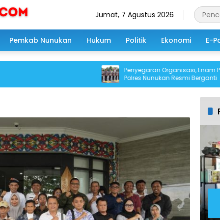
Jumat, 7 Agustus 2026
Pemkab Nunukan
Hukum
Politik
Ekonomi
E-P
Penyegaran Organisasi, Enam Pejabat
Polres Nunukan Resmi Berganti