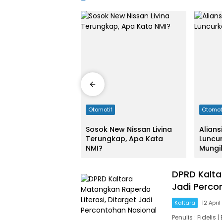
03:44:00
Otomotif
Otomot
ander, Mitsubishi
Sosok New Nissan Livina
Alians
Mengimpor Kembali
Terungkap, Apa Kata
Luncur
Sport
NMI?
Mungi
DPRD Kalta
Jadi Perco
Kaltara
12 Apri
Penulis : Fidelis