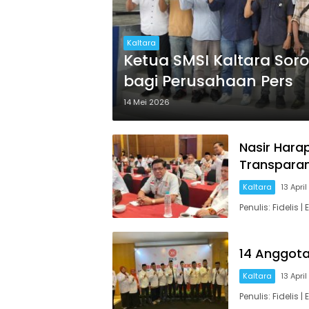
Kaltara
Ketua SMSI Kaltara Sor
bagi Perusahaan Pers
14 Mei 2026
Nasir Hara
Transpara
Kaltara
13 Apri
Penulis: Fidelis
14 Anggota 
Kaltara
13 Apri
Penulis: Fidelis