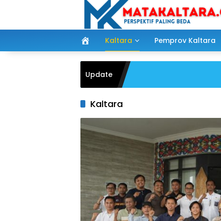
Langsung
ke
konten
Kaltara
Pemprov Kaltara
Update
Kaltara