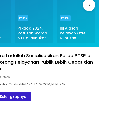
Politik
Politik
Politik
Pilkada 2024,
Ini Alasan
Pemud
Ratusan Warga
Relawan GYM
Nunuk
al
NTT di Nunukan
Nunukan
Nyata
n
Deklarasikan
Nyatakan
Dukun
sif
Dukungan ke
Dukungan ke
Menan
Pasangan GAAS
Andi Akbar-
Akbar-
a Ladullah Sosialisasikan Perda PTSP di
in
Serfianus di
orong Pelayanan Publik Lebih Cepat dan
Lain
Pilkada 2024
n
et 2026
 | Editor: Castro MATAKALTARA.COM, NUNUKAN –…
Selengkapnya