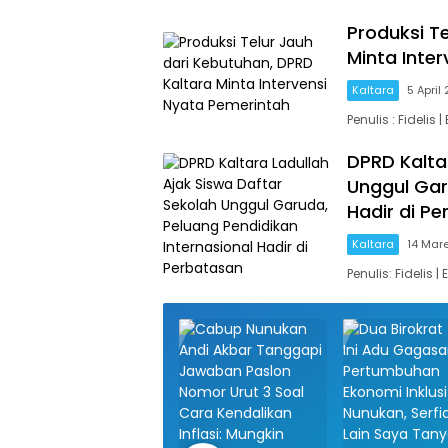
Produksi T
Minta Inte
Kaltara
5 April
Penulis : Fideli
DPRD Kalta
Unggul Gar
Hadir di P
Kaltara
14 Mar
Penulis: Fidelis