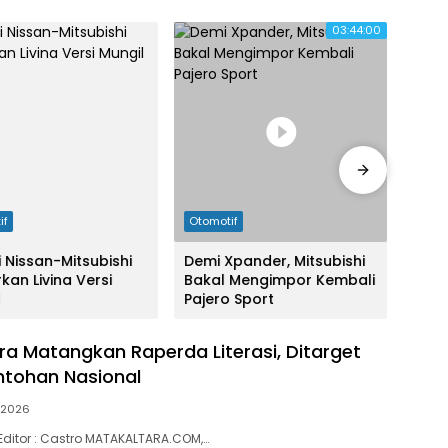
03:44:00
if
Otomotif
Otom
i Nissan-Mitsubishi
Demi Xpander, Mitsubishi
Soso
kan Livina Versi
Bakal Mengimpor Kembali
Teru
l
Pajero Sport
NMI?
ra Matangkan Raperda Literasi, Ditarget
ntohan Nasional
l 2026
 | Editor : Castro MATAKALTARA.COM,…