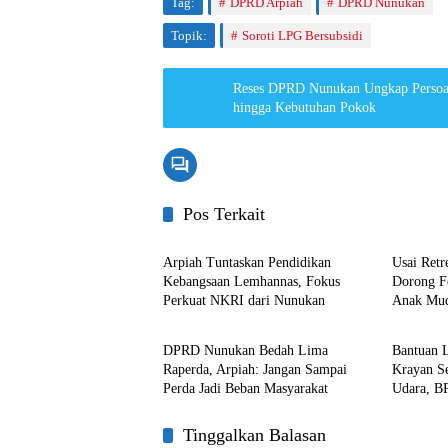
Tag:
DPRD Arpiah
DPRD Nunukan
Topik:
Soroti LPG Bersubsidi
Reses DPRD Nunukan Ungkap Persoalan Warga, Mu
hingga Kebutuhan Pokok
Pos Terkait
Nunukan
Nunuka
Arpiah Tuntaskan Pendidikan
Usai Retr
Kebangsaan Lemhannas, Fokus
Dorong F
Perkuat NKRI dari Nunukan
Anak Mud
Nunukan
Nunuka
Ideologi
DPRD Nunukan Bedah Lima
Bantuan L
Raperda, Arpiah: Jangan Sampai
Krayan S
Perda Jadi Beban Masyarakat
Udara, B
Kali Pen
Tinggalkan Balasan