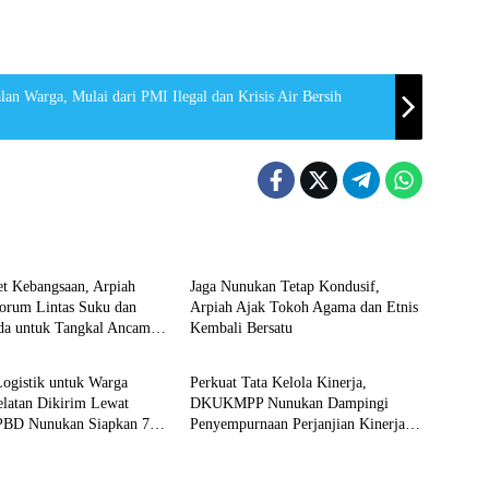
lai dari PMI Ilegal dan Krisis Air Bersih
n
Nunukan
et Kebangsaan, Arpiah
Jaga Nunukan Tetap Kondusif,
orum Lintas Suku dan
Arpiah Ajak Tokoh Agama dan Etnis
a untuk Tangkal Ancaman
Kembali Bersatu
n
Nunukan
ogistik untuk Warga
Perkuat Tata Kelola Kinerja,
elatan Dikirim Lewat
DKUKMPP Nunukan Dampingi
PBD Nunukan Siapkan 7
Penyempurnaan Perjanjian Kinerja
erbangan
Tiap Bidang