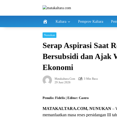
Langsung
ke
konten
Kaltara
Pemprov Kaltara
Pem
Nunukan
Serap Aspirasi Saat R
Bersubsidi dan Ajak 
Ekonomi
Matakaltara.com
3 Min Baca
29 Juni 2026
Penulis: Fidelis | Editor: Castro
MATAKALTARA.COM, NUNUKAN
– W
memanfaatkan masa reses persidangan III ta