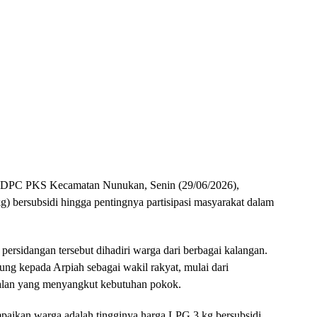
at DPC PKS Kecamatan Nunukan, Senin (29/06/2026),
g) bersubsidi hingga pentingnya partisipasi masyarakat dalam
ersidangan tersebut dihadiri warga dari berbagai kalangan.
ng kepada Arpiah sebagai wakil rakyat, mulai dari
alan yang menyangkut kebutuhan pokok.
mpaikan warga adalah tingginya harga LPG 3 kg bersubsidi.