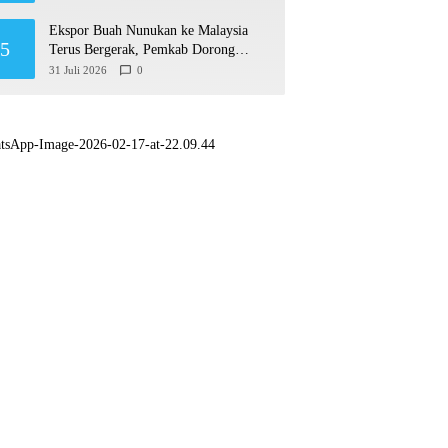
Ekspor Buah Nunukan ke Malaysia
5
Terus Bergerak, Pemkab Dorong
Produk Lokal Naik Kelas
31 Juli 2026
0