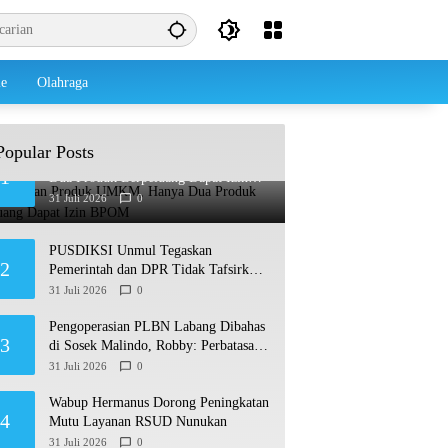
le
Olahraga
Popular Posts
Dari Belasan Produk UMKM, Hanya
1
Dua Produk Berpeluang Dapat Izin
BPOM
31 Juli 2026
0
PUSDIKSI Unmul Tegaskan
2
Pemerintah dan DPR Tidak Tafsirkan
Putusan MK Soal MBG Sesuka Hati
31 Juli 2026
0
Pengoperasian PLBN Labang Dibahas
3
di Sosek Malindo, Robby: Perbatasan
Jadi Motor Ekonomi
31 Juli 2026
0
Wabup Hermanus Dorong Peningkatan
4
Mutu Layanan RSUD Nunukan
31 Juli 2026
0