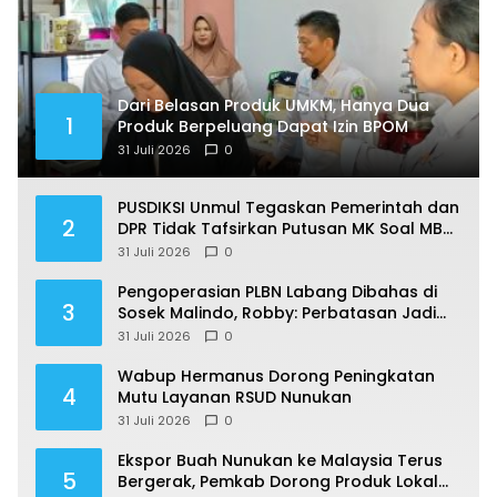
Dari Belasan Produk UMKM, Hanya Dua
1
Produk Berpeluang Dapat Izin BPOM
31 Juli 2026
0
PUSDIKSI Unmul Tegaskan Pemerintah dan
2
DPR Tidak Tafsirkan Putusan MK Soal MBG
Sesuka Hati
31 Juli 2026
0
Pengoperasian PLBN Labang Dibahas di
3
Sosek Malindo, Robby: Perbatasan Jadi
Motor Ekonomi
31 Juli 2026
0
Wabup Hermanus Dorong Peningkatan
4
Mutu Layanan RSUD Nunukan
31 Juli 2026
0
Ekspor Buah Nunukan ke Malaysia Terus
5
Bergerak, Pemkab Dorong Produk Lokal