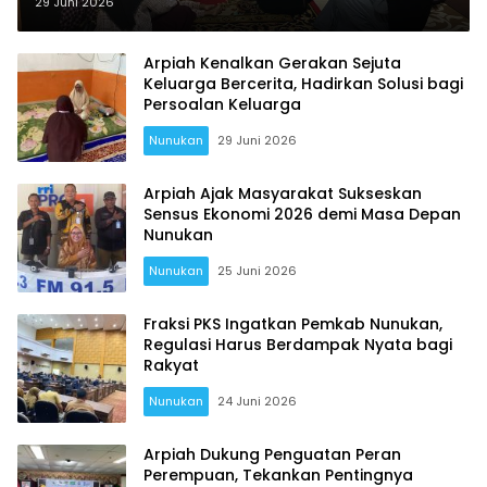
Warga Sukseskan Sensus
29 Juni 2026
Ekonomi
Arpiah Kenalkan Gerakan Sejuta
Keluarga Bercerita, Hadirkan Solusi bagi
Persoalan Keluarga
Nunukan
29 Juni 2026
Arpiah Ajak Masyarakat Sukseskan
Sensus Ekonomi 2026 demi Masa Depan
Nunukan
Nunukan
25 Juni 2026
Fraksi PKS Ingatkan Pemkab Nunukan,
Regulasi Harus Berdampak Nyata bagi
Rakyat
Nunukan
24 Juni 2026
Arpiah Dukung Penguatan Peran
Perempuan, Tekankan Pentingnya