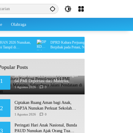
le
Olahraga
2026 Nunukan,
DPRD Kaltara Perjuangkan Perda Koperasi yang
l di
Berpihak pada Petani, Nelayan, dan UMKM
Popular Posts
BP3MI Kaltara Fasilitasi Pemulangan
1
64 PMI Deportasi dari Malaysia,
Seluruhnya Jalani Pendataan di
1 Agustus 2026
0
Nunukan
Ciptakan Ruang Aman bagi Anak,
2
DSP3A Nunukan Perkuat Sekolah
Ramah Anak
1 Agustus 2026
0
Peringati Hari Anak Nasional, Bunda
3
PAUD Nunukan Ajak Orang Tua