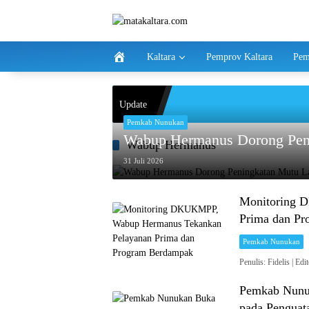
Langsung
ke
konten
Kaltara
Pemprov Kaltara
Pem
Update
Pemkab Nunukan
Wabup Hermanus Dorong Pe
Wabup Hermanus
31 Juli 2026
Monitoring 
Prima dan P
Pemkab Nunukan
Penulis: Fidelis 
Pemkab Nunu
pada Penguat