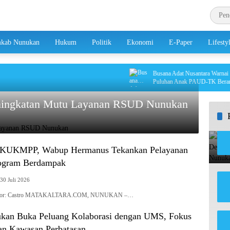
kab Nunukan
Hukum
Politik
Ekonomi
E-Paper
Lifesty
Busana Adat Nusantara Warnai HAN 
Puluhan Anak PAUD-TK Berani Tampi
Panggung
ningkatan Mutu Layanan RSUD Nunukan
DKUKMPP, Wabup Hermanus Tekankan Pelayanan
rogram Berdampak
30 Juli 2026
| Editor: Castro MATAKALTARA.COM, NUNUKAN –…
kan Buka Peluang Kolaborasi dengan UMS, Fokus
an Kawasan Perbatasan