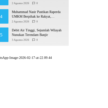
Biasakan Anak Gemar Berolahraga
2 Agustus 2026
0
Muhammad Nasir Pastikan Raperda
4
UMKM Berpihak ke Rakyat,
Permudah Usaha hingga Perluas Pasar
2 Agustus 2026
0
Debit Air Tinggi, Sejumlah Wilayah
5
Nunukan Terendam Banjir
3 Agustus 2026
0