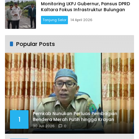
Monitoring LKPJ Gubernur, Pansus DPRD
Kaltara Fokus Infrastruktur Bulungan
Tanjung Selor
14 April 2026
Popular Posts
Pemkab Nunukan Perluas Pembagian
1
Bendera Merah Putih hingga Krayan
30 Juli 2026
0