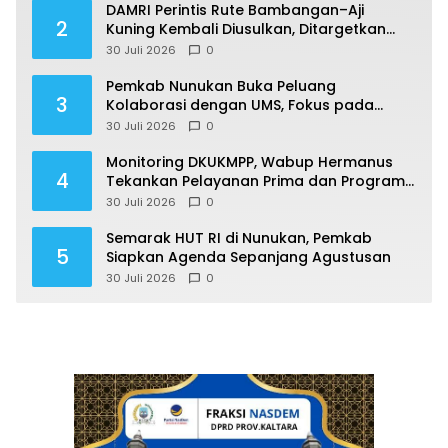
DAMRI Perintis Rute Bambangan–Aji
2
Kuning Kembali Diusulkan, Ditargetkan
Mengaspal pada 2027
30 Juli 2026
0
Pemkab Nunukan Buka Peluang
3
Kolaborasi dengan UMS, Fokus pada
Penguatan Kawasan Perbatasan
30 Juli 2026
0
Monitoring DKUKMPP, Wabup Hermanus
4
Tekankan Pelayanan Prima dan Program
Berdampak
30 Juli 2026
0
Semarak HUT RI di Nunukan, Pemkab
5
Siapkan Agenda Sepanjang Agustusan
30 Juli 2026
0