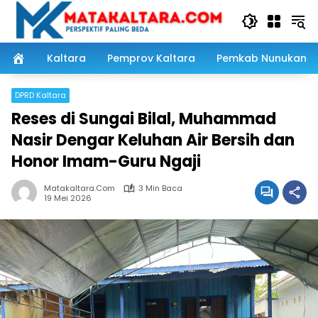
Langsung
ke
konten
Kaltara
Pemprov Kaltara
Pemkab Nunukan
DPRD Kaltara
Reses di Sungai Bilal, Muhammad
Nasir Dengar Keluhan Air Bersih dan
Honor Imam-Guru Ngaji
Matakaltara.com
3 Min Baca
19 Mei 2026