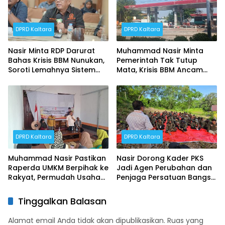
DPRD Kaltara
DPRD Kaltara
Nasir Minta RDP Darurat
Muhammad Nasir Minta
Bahas Krisis BBM Nunukan,
Pemerintah Tak Tutup
Soroti Lemahnya Sistem
Mata, Krisis BBM Ancam
Distribusi
Ekonomi Masyarakat
Nunukan
DPRD Kaltara
DPRD Kaltara
Muhammad Nasir Pastikan
Nasir Dorong Kader PKS
Raperda UMKM Berpihak ke
Jadi Agen Perubahan dan
Rakyat, Permudah Usaha
Penjaga Persatuan Bangsa
hingga Perluas Pasar
di Perbatasan
Tinggalkan Balasan
Alamat email Anda tidak akan dipublikasikan.
Ruas yang