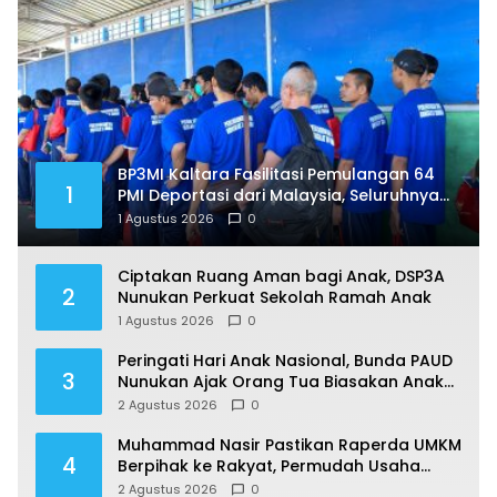
BP3MI Kaltara Fasilitasi Pemulangan 64
1
PMI Deportasi dari Malaysia, Seluruhnya
Jalani Pendataan di Nunukan
1 Agustus 2026
0
Ciptakan Ruang Aman bagi Anak, DSP3A
2
Nunukan Perkuat Sekolah Ramah Anak
1 Agustus 2026
0
Peringati Hari Anak Nasional, Bunda PAUD
3
Nunukan Ajak Orang Tua Biasakan Anak
Gemar Berolahraga
2 Agustus 2026
0
Muhammad Nasir Pastikan Raperda UMKM
4
Berpihak ke Rakyat, Permudah Usaha
hingga Perluas Pasar
2 Agustus 2026
0