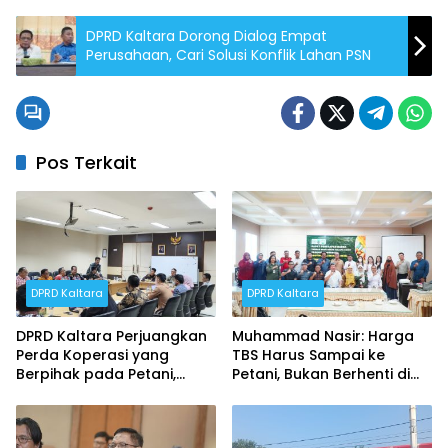
DPRD Kaltara Dorong Dialog Empat
Perusahaan, Cari Solusi Konflik Lahan PSN
Pos Terkait
DPRD Kaltara
DPRD Kaltara
DPRD Kaltara Perjuangkan
Muhammad Nasir: Harga
Perda Koperasi yang
TBS Harus Sampai ke
Berpihak pada Petani,
Petani, Bukan Berhenti di
Nelayan, dan UMKM
Ruang Rapat