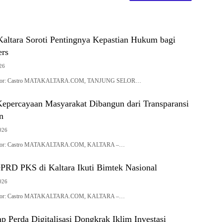
altara Soroti Pentingnya Kepastian Hukum bagi
ers
26
| Editor: Castro MATAKALTARA.COM, TANJUNG SELOR…
Kepercayaan Masyarakat Dibangun dari Transparansi
n
2026
| Editor: Castro MATAKALTARA.COM, KALTARA –…
PRD PKS di Kaltara Ikuti Bimtek Nasional
2026
| Editor: Castro MATAKALTARA.COM, KALTARA –…
p Perda Digitalisasi Dongkrak Iklim Investasi