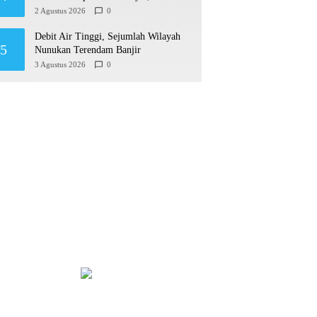
Permudah Usaha hingga Perluas Pasar
2 Agustus 2026
0
Debit Air Tinggi, Sejumlah Wilayah
5
Nunukan Terendam Banjir
3 Agustus 2026
0