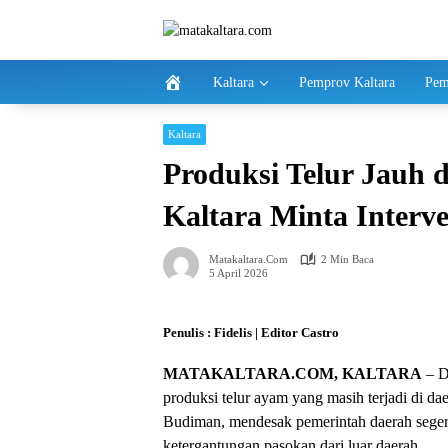
Langsung
ke
konten
Kaltara
Pemprov Kaltara
Pem
Kaltara
Produksi Telur Jauh
Kaltara Minta Interv
Matakaltara.com
2 Min Baca
5 April 2026
Penulis : Fidelis | Editor Castro
MATAKALTARA.COM, KALTARA
– D
produksi telur ayam yang masih terjadi di da
Budiman, mendesak pemerintah daerah sege
ketergantungan pasokan dari luar daerah.