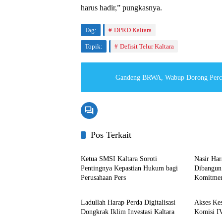
harus hadir,” pungkasnya.
Tag:
DPRD Kaltara
Topik:
Defisit Telur Kaltara
Gandeng BRWA, Wabup Dorong Perc
Pos Terkait
Kaltara
Kaltara
Ketua SMSI Kaltara Soroti
Nasir Ha
Pentingnya Kepastian Hukum bagi
Dibangun 
Perusahaan Pers
Komitme
Kaltara
Kaltara
Ladullah Harap Perda Digitalisasi
Akses Kes
Dongkrak Iklim Investasi Kaltara
Komisi I