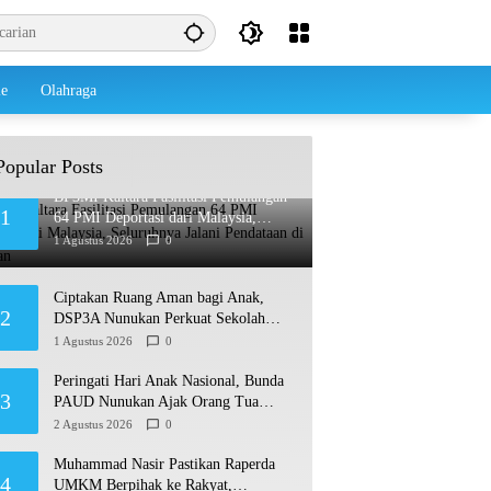
le
Olahraga
Popular Posts
BP3MI Kaltara Fasilitasi Pemulangan
1
64 PMI Deportasi dari Malaysia,
Seluruhnya Jalani Pendataan di
1 Agustus 2026
0
Nunukan
Ciptakan Ruang Aman bagi Anak,
2
DSP3A Nunukan Perkuat Sekolah
Ramah Anak
1 Agustus 2026
0
Peringati Hari Anak Nasional, Bunda
3
PAUD Nunukan Ajak Orang Tua
Biasakan Anak Gemar Berolahraga
2 Agustus 2026
0
Muhammad Nasir Pastikan Raperda
4
UMKM Berpihak ke Rakyat,