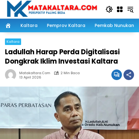
Langsung
ke
konten
Kaltara
Pemprov Kaltara
Pemkab Nunukan
Kaltara
Ladullah Harap Perda Digitalisasi
Dongkrak Iklim Investasi Kaltara
Matakaltara.com
2 Min Baca
13 April 2026