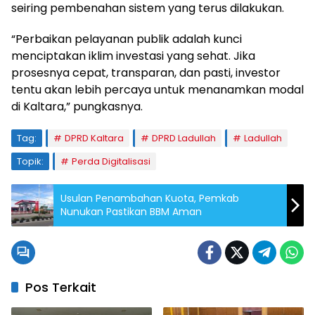
seiring pembenahan sistem yang terus dilakukan.
“Perbaikan pelayanan publik adalah kunci
menciptakan iklim investasi yang sehat. Jika
prosesnya cepat, transparan, dan pasti, investor
tentu akan lebih percaya untuk menanamkan modal
di Kaltara,” pungkasnya.
Tag:
DPRD Kaltara
DPRD Ladullah
Ladullah
Topik:
Perda Digitalisasi
Usulan Penambahan Kuota, Pemkab
Nunukan Pastikan BBM Aman
Pos Terkait