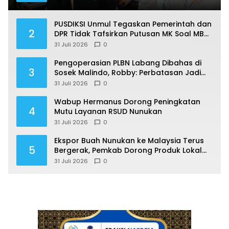
PUSDIKSI Unmul Tegaskan Pemerintah dan
2
DPR Tidak Tafsirkan Putusan MK Soal MBG
Sesuka Hati
31 Juli 2026
0
Pengoperasian PLBN Labang Dibahas di
3
Sosek Malindo, Robby: Perbatasan Jadi
Motor Ekonomi
31 Juli 2026
0
Wabup Hermanus Dorong Peningkatan
4
Mutu Layanan RSUD Nunukan
31 Juli 2026
0
Ekspor Buah Nunukan ke Malaysia Terus
5
Bergerak, Pemkab Dorong Produk Lokal
Naik Kelas
31 Juli 2026
0