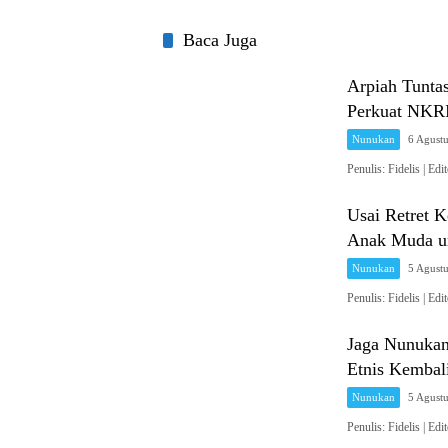
Baca Juga
Arpiah Tunta
Perkuat NKRI
Nunukan
6 Agust
Penulis: Fidelis 
Usai Retret 
Anak Muda un
Nunukan
5 Agust
Penulis: Fidelis 
Jaga Nunukan
Etnis Kembal
Nunukan
5 Agust
Penulis: Fidelis 