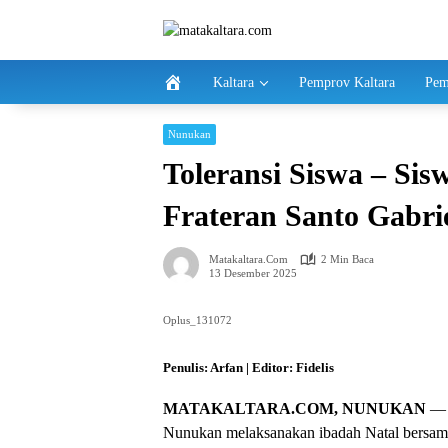
Langsung
ke
konten
Kaltara
Pemprov Kaltara
Pem
Nunukan
Toleransi Siswa – Sis
Frateran Santo Gabri
Matakaltara.com
2 Min Baca
13 Desember 2025
Oplus_131072
Penulis: Arfan | Editor: Fidelis
MATAKALTARA.COM, NUNUKAN
— S
Nunukan melaksanakan ibadah Natal bersama