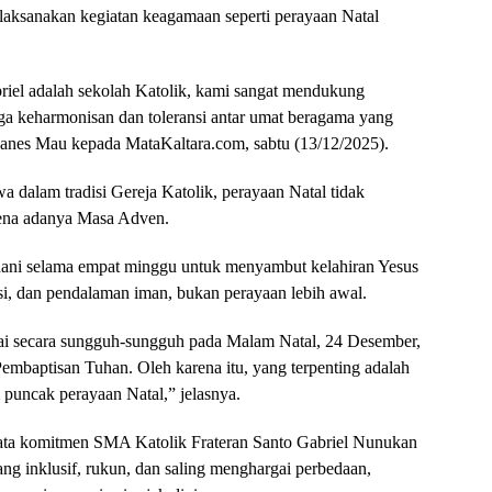
aksanakan kegiatan keagamaan seperti perayaan Natal
iel adalah sekolah Katolik, kami sangat mendukung
aga keharmonisan dan toleransi antar umat beragama yang
ohanes Mau kepada MataKaltara.com, sabtu (13/12/2025).
 dalam tradisi Gereja Katolik, perayaan Natal tidak
rena adanya Masa Adven.
ani selama empat minggu untuk menyambut kelahiran Yesus
si, dan pendalaman iman, bukan perayaan lebih awal.
lai secara sungguh-sungguh pada Malam Natal, 24 Desember,
Pembaptisan Tuhan. Oleh karena itu, yang terpenting adalah
puncak perayaan Natal,” jelasnya.
yata komitmen SMA Katolik Frateran Santo Gabriel Nunukan
 inklusif, rukun, dan saling menghargai perbedaan,