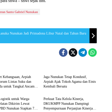
para siswa – siswi sejak dini.
eran Santo Gabriel Nunukan
anuka Nunukan Jadi Primadona Libur Natal dan Tahun Baru
n
Nunukan
et Kebangsaan, Arpiah
Jaga Nunukan Tetap Kondusif,
orum Lintas Suku dan
Arpiah Ajak Tokoh Agama dan Etnis
a untuk Tangkal Ancaman
Kembali Bersatu
n
Nunukan
ogistik untuk Warga
Perkuat Tata Kelola Kinerja,
elatan Dikirim Lewat
DKUKMPP Nunukan Dampingi
PBD Nunukan Siapkan 7
Penyempurnaan Perjanjian Kinerja