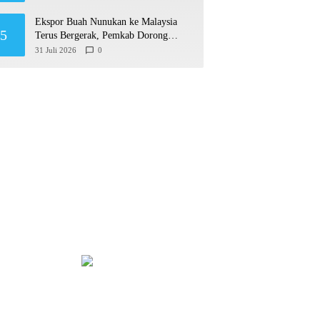
Ekspor Buah Nunukan ke Malaysia
5
Terus Bergerak, Pemkab Dorong
Produk Lokal Naik Kelas
31 Juli 2026
0