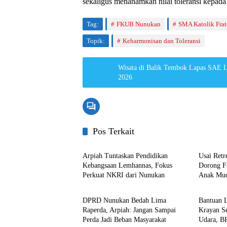
sekaligus menanamkan nilai toleransi kepada 
Tag:
FKUB Nunukan
SMA Katolik Frat
Topik:
Keharmonisan dan Toleransi
Wisata di Balik Tembok Lapas SAE L
2026
Pos Terkait
Nunukan
Nunuka
Arpiah Tuntaskan Pendidikan
Usai Retr
Kebangsaan Lemhannas, Fokus
Dorong F
Perkuat NKRI dari Nunukan
Anak Mud
Nunukan
Nunuka
Ideologi
DPRD Nunukan Bedah Lima
Bantuan L
Raperda, Arpiah: Jangan Sampai
Krayan S
Perda Jadi Beban Masyarakat
Udara, B