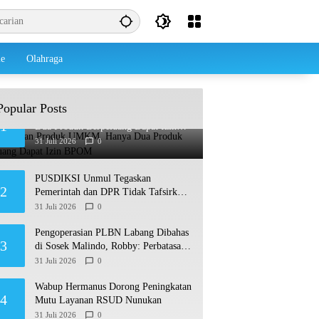
le
Olahraga
Popular Posts
Dari Belasan Produk UMKM, Hanya
1
Dua Produk Berpeluang Dapat Izin
BPOM
31 Juli 2026
0
PUSDIKSI Unmul Tegaskan
2
Pemerintah dan DPR Tidak Tafsirkan
Putusan MK Soal MBG Sesuka Hati
31 Juli 2026
0
Pengoperasian PLBN Labang Dibahas
3
di Sosek Malindo, Robby: Perbatasan
Jadi Motor Ekonomi
31 Juli 2026
0
Wabup Hermanus Dorong Peningkatan
4
Mutu Layanan RSUD Nunukan
31 Juli 2026
0