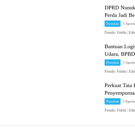
DPRD Nunuka
Perda Jadi B
Nunukan
5 Agust
Penulis: Fidelis 
Bantuan Logi
Udara, BPBD 
Nunukan
5 Agust
Penulis: Fidelis 
Perkuat Tat
Penyempurnaa
Nunukan
5 Agust
Penulis: Fidelis 