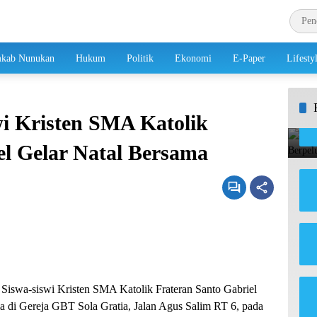
kab Nunukan
Hukum
Politik
Ekonomi
E-Paper
Lifesty
wi Kristen SMA Katolik
el Gelar Natal Bersama
iswa-siswi Kristen SMA Katolik Frateran Santo Gabriel
 di Gereja GBT Sola Gratia, Jalan Agus Salim RT 6, pada