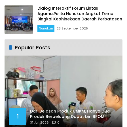
Dialog Interaktif Forum Lintas
Agama,Pelita Nunukan Angkat Tema
Bingkai Kebhinekaan Daerah Perbatasan
Nunukan
28 September 2025
Popular Posts
Dari Belasan Produk UMKM, Hanya Dua
1
Produk Berpeluang Dapat Izin BPOM
31 Juli 2026
0