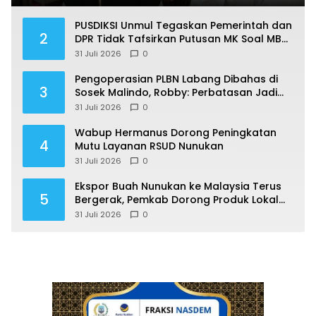
PUSDIKSI Unmul Tegaskan Pemerintah dan
2
DPR Tidak Tafsirkan Putusan MK Soal MBG
Sesuka Hati
31 Juli 2026
0
Pengoperasian PLBN Labang Dibahas di
3
Sosek Malindo, Robby: Perbatasan Jadi
Motor Ekonomi
31 Juli 2026
0
Wabup Hermanus Dorong Peningkatan
4
Mutu Layanan RSUD Nunukan
31 Juli 2026
0
Ekspor Buah Nunukan ke Malaysia Terus
5
Bergerak, Pemkab Dorong Produk Lokal
Naik Kelas
31 Juli 2026
0