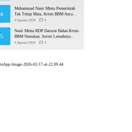
Muhammad Nasir Minta Pemerintah
4
Tak Tutup Mata, Krisis BBM Ancam
Ekonomi Masyarakat Nunukan
4 Agustus 2026
0
Nasir Minta RDP Darurat Bahas Krisis
5
BBM Nunukan, Soroti Lemahnya
Sistem Distribusi
4 Agustus 2026
0