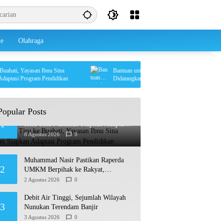
le
Olahraga
ati, Yayasan Ibnu Sina
Bantuan untuk 460 KK Terdampak di Krayan Selat
asi Program Pendidikan
Didatangkan Lewat Udara
Popular Posts
Usai Studi Tiru ke Buahati, Yayasan
1
Ibnu Sina Nunukan Siapkan Adaptasi
Program Pendidikan
8 Agustus 2026
0
Muhammad Nasir Pastikan Raperda
2
UMKM Berpihak ke Rakyat,
Permudah Usaha hingga Perluas Pasar
2 Agustus 2026
0
Debit Air Tinggi, Sejumlah Wilayah
3
Nunukan Terendam Banjir
3 Agustus 2026
0