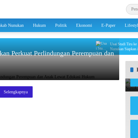
kab Nunukan
Hukum
Politik
Ekonomi
E-Paper
Lifesty
Usai Studi Tiru ke Buah
Nunukan Siapkan Adapt
kan Perkuat Perlindungan Perempuan dan
Selengkapnya