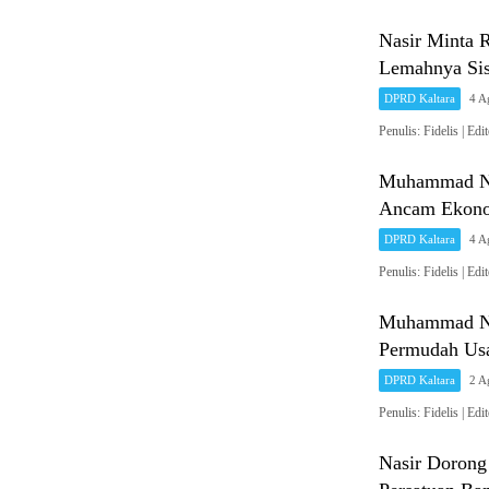
Nasir Minta 
Lemahnya Sis
DPRD Kaltara
4 A
Penulis: Fidelis 
Muhammad Nas
Ancam Ekono
DPRD Kaltara
4 A
Penulis: Fidelis 
Muhammad Na
Permudah Usa
DPRD Kaltara
2 A
Penulis: Fidelis 
Nasir Dorong