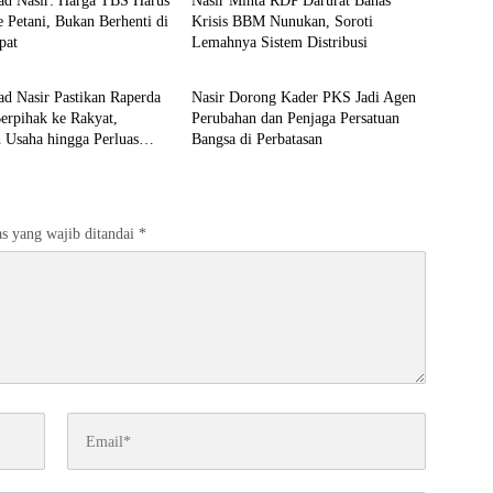
 Nasir: Harga TBS Harus
Nasir Minta RDP Darurat Bahas
 Petani, Bukan Berhenti di
Krisis BBM Nunukan, Soroti
pat
Lemahnya Sistem Distribusi
ltara
DPRD Kaltara
 Nasir Pastikan Raperda
Nasir Dorong Kader PKS Jadi Agen
pihak ke Rakyat,
Perubahan dan Penjaga Persatuan
 Usaha hingga Perluas
Bangsa di Perbatasan
s yang wajib ditandai
*