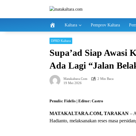
Langsung
ke
konten
Kaltara
Pemprov Kaltara
Pem
DPRD Kaltara
Supa’ad Siap Awasi 
Ada Lagi “Jalan Bela
Matakaltara.com
2 Min Baca
19 Mei 2026
Penulis: Fidelis | Editor: Castro
MATAKALTARA.COM, TARAKAN
– A
Hadianto, melaksanakan reses masa persidan