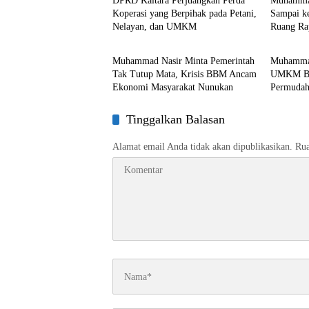
DPRD Kaltara Perjuangkan Perda
Muhammad
Koperasi yang Berpihak pada Petani,
Sampai ke
Nelayan, dan UMKM
Ruang Ra
DPRD Kaltara
DPRD Ka
Muhammad Nasir Minta Pemerintah
Muhammad
Tak Tutup Mata, Krisis BBM Ancam
UMKM Ber
Ekonomi Masyarakat Nunukan
Permudah
Pasar
Tinggalkan Balasan
Alamat email Anda tidak akan dipublikasikan.
Rua