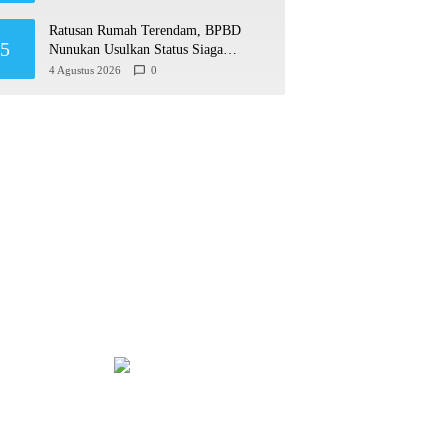
Ratusan Rumah Terendam, BPBD
5
Nunukan Usulkan Status Siaga
Darurat Bencana Hidrometeorologi
4 Agustus 2026
0