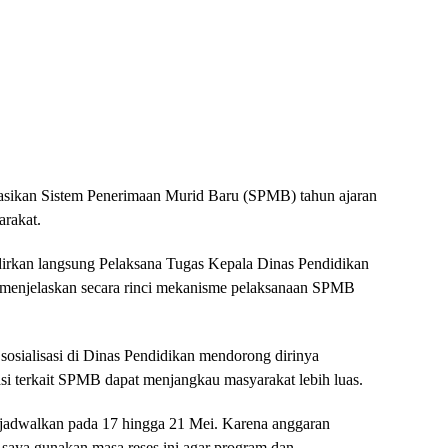
sasikan Sistem Penerimaan Murid Baru (SPMB) tahun ajaran
arakat.
irkan langsung Pelaksana Tugas Kepala Dinas Pendidikan
 menjelaskan secara rinci mekanisme pelaksanaan SPMB
sosialisasi di Dinas Pendidikan mendorong dirinya
i terkait SPMB dapat menjangkau masyarakat lebih luas.
ijadwalkan pada 17 hingga 21 Mei. Karena anggaran
ka saya gunakan masa reses ini agar program dan