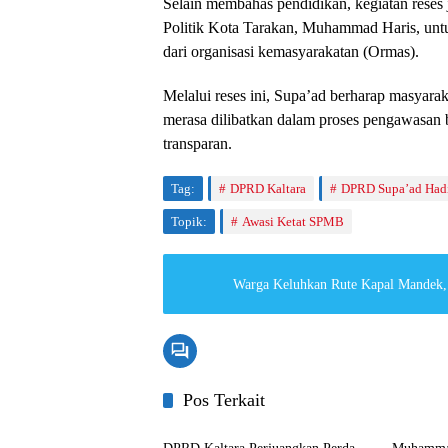
Selain membahas pendidikan, kegiatan rese
Politik Kota Tarakan, Muhammad Haris, unt
dari organisasi kemasyarakatan (Ormas).
Melalui reses ini, Supa’ad berharap masyar
merasa dilibatkan dalam proses pengawasan 
transparan.
Tag:
DPRD Kaltara
DPRD Supa’ad Had
Topik:
Awasi Ketat SPMB
Warga Keluhkan Rute Kapal Mandek, 
Pos Terkait
DPRD Kaltara
DPRD Ka