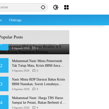
le
Olahraga
Popular Posts
Debut Internasional NFA di Tawau
1
Berakhir di 8 Besar, Bawa Pulang
Pengalaman Berharga
8 Agustus 2026
0
Muhammad Nasir Minta Pemerintah
2
Tak Tutup Mata, Krisis BBM Ancam
Ekonomi Masyarakat Nunukan
4 Agustus 2026
0
Nasir Minta RDP Darurat Bahas Krisis
3
BBM Nunukan, Soroti Lemahnya
Sistem Distribusi
4 Agustus 2026
0
Muhammad Nasir: Harga TBS Harus
4
Sampai ke Petani, Bukan Berhenti di
Ruang Rapat
4 Agustus 2026
0