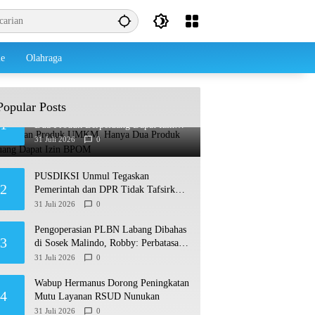
le
Olahraga
Popular Posts
Dari Belasan Produk UMKM, Hanya
1
Dua Produk Berpeluang Dapat Izin
BPOM
31 Juli 2026
0
PUSDIKSI Unmul Tegaskan
2
Pemerintah dan DPR Tidak Tafsirkan
Putusan MK Soal MBG Sesuka Hati
31 Juli 2026
0
Pengoperasian PLBN Labang Dibahas
3
di Sosek Malindo, Robby: Perbatasan
Jadi Motor Ekonomi
31 Juli 2026
0
Wabup Hermanus Dorong Peningkatan
4
Mutu Layanan RSUD Nunukan
31 Juli 2026
0