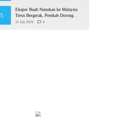
Ekspor Buah Nunukan ke Malaysia
5
Terus Bergerak, Pemkab Dorong
Produk Lokal Naik Kelas
31 Juli 2026
0