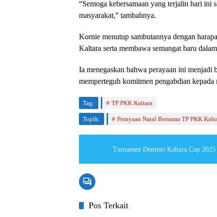
“Semoga kebersamaan yang terjalin hari ini
masyarakat,” tambahnya.
Kornie menutup sambutannya dengan harapan
Kaltara serta membawa semangat baru dalam
Ia menegaskan bahwa perayaan ini menjadi ba
memperteguh komitmen pengabdian kepada ma
Tag:
TP PKK Kaltara
Topik:
Perayaan Natal Bersama TP PKK Kalt
Turnamen Domino Kaltara Cup 2025 R
Pos Terkait
Kaltara
Kaltara