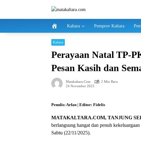
Langsung
ke
konten
Kaltara
Pemprov Kaltara
Pem
Kaltara
Perayaan Natal TP-P
Pesan Kasih dan Sem
Matakaltara.com
2 Min Baca
24 November 2025
Penulis: Arfan | Editor: Fidelis
MATAKALTARA.COM, TANJUNG SE
berlangsung hangat dan penuh kekeluargaan 
Sabtu (22/11/2025).