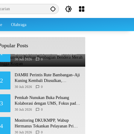
le
Olahraga
Popular Posts
Pemkab Nunukan Perluas Pembagian
1
Bendera Merah Putih hingga Krayan
30 Juli 2026
0
DAMRI Perintis Rute Bambangan–Aji
2
Kuning Kembali Diusulkan,
Ditargetkan Mengaspal pada 2027
30 Juli 2026
0
Pemkab Nunukan Buka Peluang
3
Kolaborasi dengan UMS, Fokus pada
Penguatan Kawasan Perbatasan
30 Juli 2026
0
Monitoring DKUKMPP, Wabup
4
Hermanus Tekankan Pelayanan Prima
dan Program Berdampak
30 Juli 2026
0