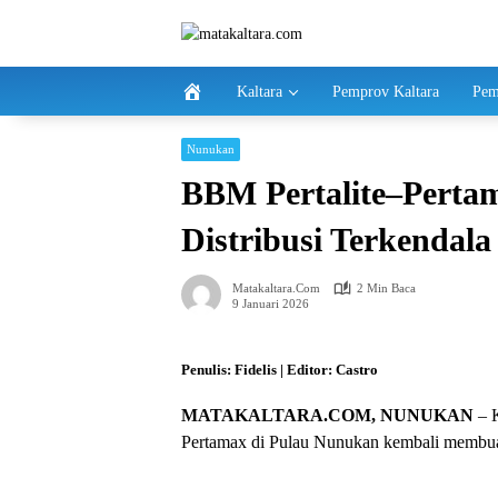
Langsung
ke
konten
Kaltara
Pemprov Kaltara
Pem
Nunukan
BBM Pertalite–Perta
Distribusi Terkendala
Matakaltara.com
2 Min Baca
9 Januari 2026
Penulis: Fidelis | Editor: Castro
MATAKALTARA.COM, NUNUKAN
– K
Pertamax di Pulau Nunukan kembali membuat