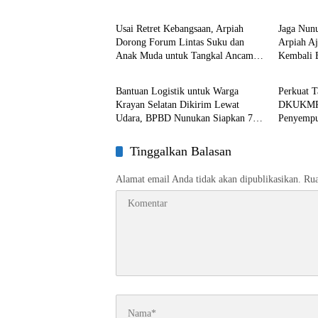
Nunukan
Nunuka
Usai Retret Kebangsaan, Arpiah
Jaga Nun
Dorong Forum Lintas Suku dan
Arpiah A
Anak Muda untuk Tangkal Ancaman
Kembali 
Nunukan
Nunuka
Ideologi
Bantuan Logistik untuk Warga
Perkuat T
Krayan Selatan Dikirim Lewat
DKUKMPP
Udara, BPBD Nunukan Siapkan 7
Penyempur
Kali Penerbangan
Tiap Bid
Tinggalkan Balasan
Alamat email Anda tidak akan dipublikasikan.
Rua