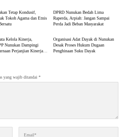
n
Nunukan
ukan Tetap Kondusif,
DPRD Nunukan Bedah Lima
jak Tokoh Agama dan Etnis
Raperda, Arpiah: Jangan Sampai
Bersatu
Perda Jadi Beban Masyarakat
n
Nunukan
ata Kelola Kinerja,
Organisasi Adat Dayak di Nunukan
 Nunukan Dampingi
Desak Proses Hukum Dugaan
naan Perjanjian Kinerja
Penghinaan Suku Dayak
ang
s yang wajib ditandai
*