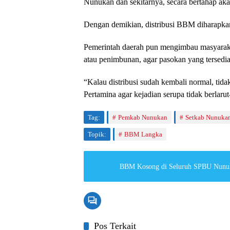
Nunukan dan sekitarnya, secara bertahap aka
Dengan demikian, distribusi BBM diharapkan
Pemerintah daerah pun mengimbau masyaraka
atau penimbunan, agar pasokan yang tersedia
“Kalau distribusi sudah kembali normal, tida
Pertamina agar kejadian serupa tidak berlarut
Tag:
Pemkab Nunukan
Setkab Nunuka
Topik:
BBM Langka
BBM Kosong di Seluruh SPBU Nunuk
Pos Terkait