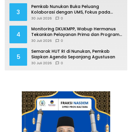
Pemkab Nunukan Buka Peluang
3
Kolaborasi dengan UMS, Fokus pada
Penguatan Kawasan Perbatasan
30 Juli 2026
0
Monitoring DKUKMPP, Wabup Hermanus
4
Tekankan Pelayanan Prima dan Program
Berdampak
30 Juli 2026
0
Semarak HUT RI di Nunukan, Pemkab
5
Siapkan Agenda Sepanjang Agustusan
30 Juli 2026
0