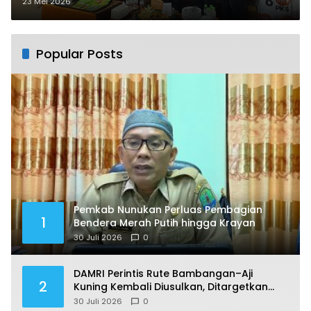
Komitmen Bersama Rakyat
23 Mei 2026
Popular Posts
Pemkab Nunukan Perluas Pembagian
1
Bendera Merah Putih hingga Krayan
30 Juli 2026
0
DAMRI Perintis Rute Bambangan–Aji
2
Kuning Kembali Diusulkan, Ditargetkan
Mengaspal pada 2027
30 Juli 2026
0