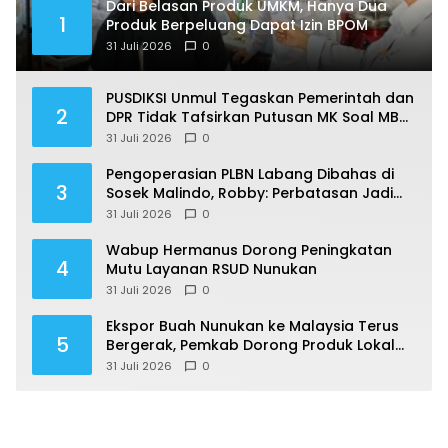
Dari Belasan Produk UMKM, Hanya Dua
1
Produk Berpeluang Dapat Izin BPOM
31 Juli 2026
0
PUSDIKSI Unmul Tegaskan Pemerintah dan
2
DPR Tidak Tafsirkan Putusan MK Soal MBG
Sesuka Hati
31 Juli 2026
0
Pengoperasian PLBN Labang Dibahas di
3
Sosek Malindo, Robby: Perbatasan Jadi
Motor Ekonomi
31 Juli 2026
0
Wabup Hermanus Dorong Peningkatan
4
Mutu Layanan RSUD Nunukan
31 Juli 2026
0
Ekspor Buah Nunukan ke Malaysia Terus
5
Bergerak, Pemkab Dorong Produk Lokal
Naik Kelas
31 Juli 2026
0