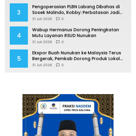
Pengoperasian PLBN Labang Dibahas di
3
Sosek Malindo, Robby: Perbatasan Jadi
Motor Ekonomi
31 Juli 2026
0
Wabup Hermanus Dorong Peningkatan
4
Mutu Layanan RSUD Nunukan
31 Juli 2026
0
Ekspor Buah Nunukan ke Malaysia Terus
5
Bergerak, Pemkab Dorong Produk Lokal
Naik Kelas
31 Juli 2026
0