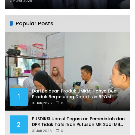
Gelar Bimtek Layanan 112
7 Maret 2026
Popular Posts
Dari Belasan Produk UMKM, Hanya Dua
1
Produk Berpeluang Dapat Izin BPOM
31 Juli 2026
0
PUSDIKSI Unmul Tegaskan Pemerintah dan
2
DPR Tidak Tafsirkan Putusan MK Soal MBG
Sesuka Hati
31 Juli 2026
0