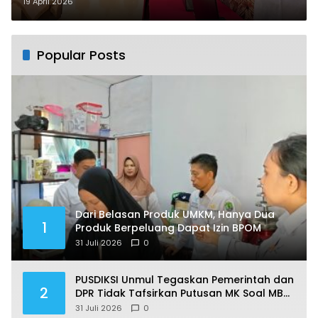
Sorotan Utama
19 April 2026
Popular Posts
Dari Belasan Produk UMKM, Hanya Dua
1
Produk Berpeluang Dapat Izin BPOM
31 Juli 2026
0
PUSDIKSI Unmul Tegaskan Pemerintah dan
2
DPR Tidak Tafsirkan Putusan MK Soal MBG
Sesuka Hati
31 Juli 2026
0