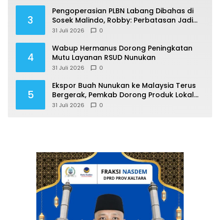
Pengoperasian PLBN Labang Dibahas di
3
Sosek Malindo, Robby: Perbatasan Jadi
Motor Ekonomi
31 Juli 2026
0
Wabup Hermanus Dorong Peningkatan
4
Mutu Layanan RSUD Nunukan
31 Juli 2026
0
Ekspor Buah Nunukan ke Malaysia Terus
5
Bergerak, Pemkab Dorong Produk Lokal
Naik Kelas
31 Juli 2026
0