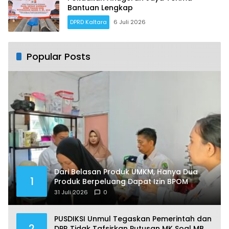
Bantuan Lengkap
DPRD Kaltara
6 Juli 2026
Popular Posts
Dari Belasan Produk UMKM, Hanya Dua
1
Produk Berpeluang Dapat Izin BPOM
31 Juli 2026
0
PUSDIKSI Unmul Tegaskan Pemerintah dan
2
DPR Tidak Tafsirkan Putusan MK Soal MBG