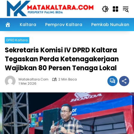
Langsung
ke
konten
Kaltara
Pemprov Kaltara
Pemkab Nunukan
DPRD Kaltara
Sekretaris Komisi IV DPRD Kaltara
Tegaskan Perda Ketenagakerjaan
Wajibkan 80 Persen Tenaga Lokal
Matakaltara.com
2 Min Baca
1 Mei 2026