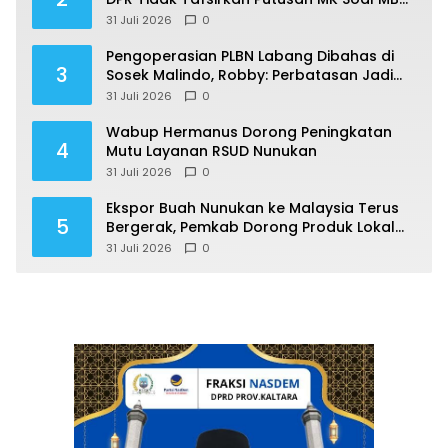
Sesuka Hati
31 Juli 2026
0
Pengoperasian PLBN Labang Dibahas di
3
Sosek Malindo, Robby: Perbatasan Jadi
Motor Ekonomi
31 Juli 2026
0
Wabup Hermanus Dorong Peningkatan
4
Mutu Layanan RSUD Nunukan
31 Juli 2026
0
Ekspor Buah Nunukan ke Malaysia Terus
5
Bergerak, Pemkab Dorong Produk Lokal
Naik Kelas
31 Juli 2026
0