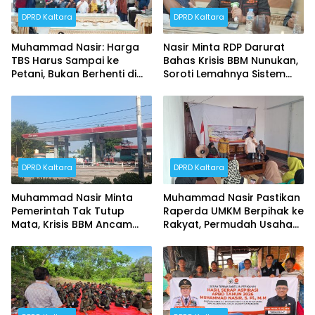
DPRD Kaltara
DPRD Kaltara
Muhammad Nasir: Harga
Nasir Minta RDP Darurat
TBS Harus Sampai ke
Bahas Krisis BBM Nunukan,
Petani, Bukan Berhenti di
Soroti Lemahnya Sistem
Ruang Rapat
Distribusi
DPRD Kaltara
DPRD Kaltara
Muhammad Nasir Minta
Muhammad Nasir Pastikan
Pemerintah Tak Tutup
Raperda UMKM Berpihak ke
Mata, Krisis BBM Ancam
Rakyat, Permudah Usaha
Ekonomi Masyarakat
hingga Perluas Pasar
Nunukan