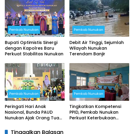
Kekuatan Daerah
Pemkab Nunukan
Pemkab Nunukan
Bupati Optimistis Sinergi
Debit Air Tinggi, Sejumlah
dengan Kapolres Baru
Wilayah Nunukan
Perkuat Stabilitas Nunukan
Terendam Banjir
Pemkab Nunukan
Pemkab Nunukan
Peringati Hari Anak
Tingkatkan Kompetensi
Nasional, Bunda PAUD
PPID, Pemkab Nunukan
Nunukan Ajak Orang Tua
Perkuat Keterbukaan
Biasakan Anak Gemar
Informasi hingga
Berolahraga
Kecamatan
Tinggalkan Balasan