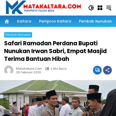
Langsung
ke
konten
Kaltara
Pemprov Kaltara
Pemkab Nunukan
Pemkab Nunukan
Safari Ramadan Perdana Bupati
Nunukan Irwan Sabri, Empat Masjid
Terima Bantuan Hibah
Matakaltara.com
2 Min Baca
26 Februari 2026