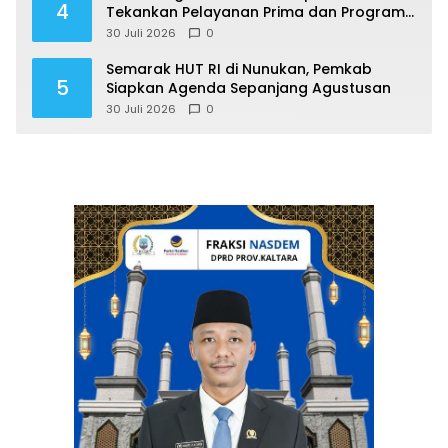
4
Tekankan Pelayanan Prima dan Program
Berdampak
30 Juli 2026
0
Semarak HUT RI di Nunukan, Pemkab
5
Siapkan Agenda Sepanjang Agustusan
30 Juli 2026
0