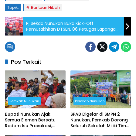
Topik:
Bantuan Hibah
Pj Sekda Nunukan Buka Kick-Off
Pemutakhiran DTSEN, 86 Petugas Lapangan
Diterjunkan
Pos Terkait
Pemkab Nunukan
Pemkab Nunukan
Bupati Nunukan Ajak
SPAB Digelar di SMPN 2
Semua Elemen Bersatu
Nunukan, Pemkab Dorong
Redam Isu Provokasi,
Seluruh Sekolah Miliki Tim
Keberagaman Jadi
Siaga Bencana