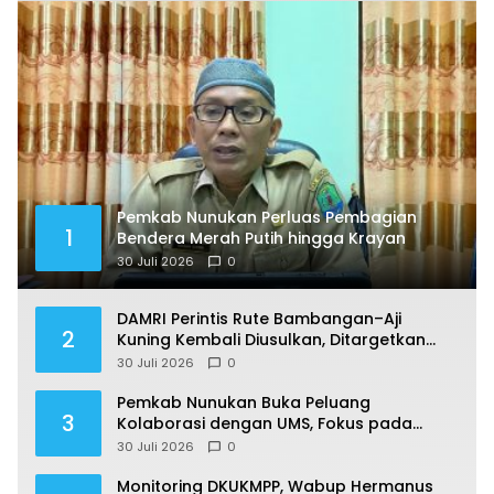
Pemkab Nunukan Perluas Pembagian
1
Bendera Merah Putih hingga Krayan
30 Juli 2026
0
DAMRI Perintis Rute Bambangan–Aji
2
Kuning Kembali Diusulkan, Ditargetkan
Mengaspal pada 2027
30 Juli 2026
0
Pemkab Nunukan Buka Peluang
3
Kolaborasi dengan UMS, Fokus pada
Penguatan Kawasan Perbatasan
30 Juli 2026
0
Monitoring DKUKMPP, Wabup Hermanus