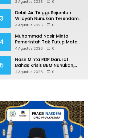
Rakyat, Permudah Usaha
2 Agustus 2026
0
hingga Perluas Pasar
Debit Air Tinggi, Sejumlah
3
Wilayah Nunukan Terendam
Banjir
3 Agustus 2026
0
Muhammad Nasir Minta
4
Pemerintah Tak Tutup Mata,
Krisis BBM Ancam Ekonomi
4 Agustus 2026
0
Masyarakat Nunukan
Nasir Minta RDP Darurat
5
Bahas Krisis BBM Nunukan,
Soroti Lemahnya Sistem
4 Agustus 2026
0
Distribusi