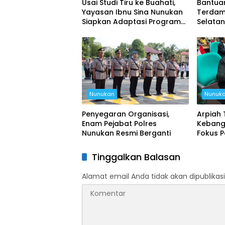
Usai Studi Tiru ke Buahati,
Bantua
Yayasan Ibnu Sina Nunukan
Terdam
Siapkan Adaptasi Program
Selata
Pendidikan
Udara
Nunukan
Nunuk
Penyegaran Organisasi,
Arpiah 
Enam Pejabat Polres
Kebang
Nunukan Resmi Berganti
Fokus P
Nunuka
Tinggalkan Balasan
Alamat email Anda tidak akan dipublikasi