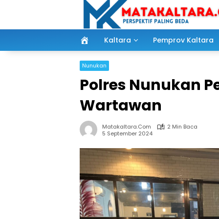
Langsung
ke
konten
Kaltara
Pemprov Kaltara
Nunukan
Polres Nunukan P
Wartawan
Matakaltara.com
2 Min Baca
5 September 2024