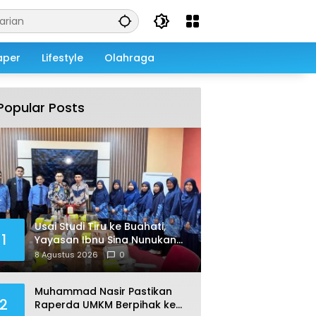
aper
Lifestyle
Olahraga
Popular Posts
Usai Studi Tiru ke Buahati,
1
Yayasan Ibnu Sina Nunukan
Siapkan Adaptasi Program
8 Agustus 2026
0
Pendidikan
Muhammad Nasir Pastikan
2
Raperda UMKM Berpihak ke