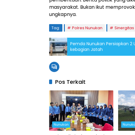
masyarakat. Bukan ikut memprovokas
ungkapnya.
Tag:
Polres Nunukan
Sinergitas
Pemda Nunukan Persiapkan 2 Un
kebagian Jatah
Pos Terkait
Nunukan
Nunuk