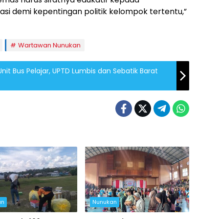
i demi kepentingan politik kelompok tertentu,”
Wartawan Nunukan
it Bus Pelajar, UPTD Lumbis dan Sebatik Barat
an
Nunukan