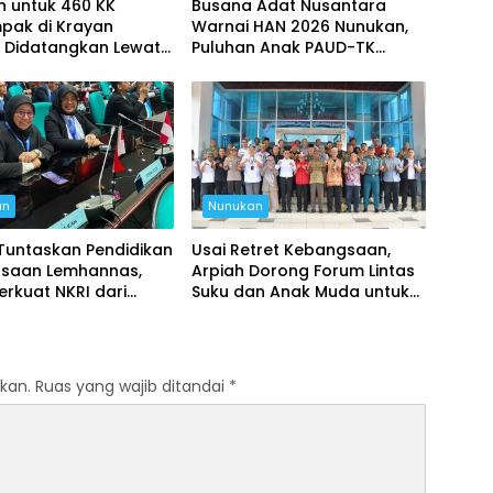
n untuk 460 KK
Busana Adat Nusantara
pak di Krayan
Warnai HAN 2026 Nunukan,
n Didatangkan Lewat
Puluhan Anak PAUD-TK
Berani Tampil di Panggung
an
Nunukan
Tuntaskan Pendidikan
Usai Retret Kebangsaan,
saan Lemhannas,
Arpiah Dorong Forum Lintas
erkuat NKRI dari
Suku dan Anak Muda untuk
n
Tangkal Ancaman Ideologi
kan.
Ruas yang wajib ditandai
*