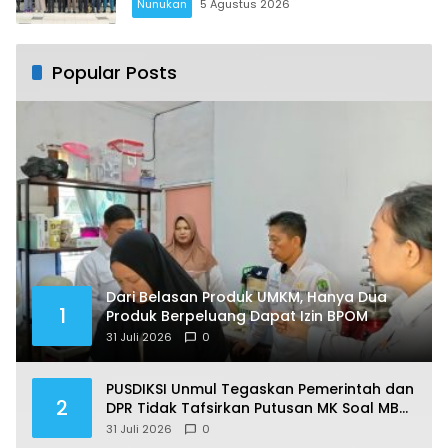
Nunukan
5 Agustus 2026
Popular Posts
Dari Belasan Produk UMKM, Hanya Dua
1
Produk Berpeluang Dapat Izin BPOM
31 Juli 2026
0
PUSDIKSI Unmul Tegaskan Pemerintah dan
2
DPR Tidak Tafsirkan Putusan MK Soal MBG
Sesuka Hati
31 Juli 2026
0