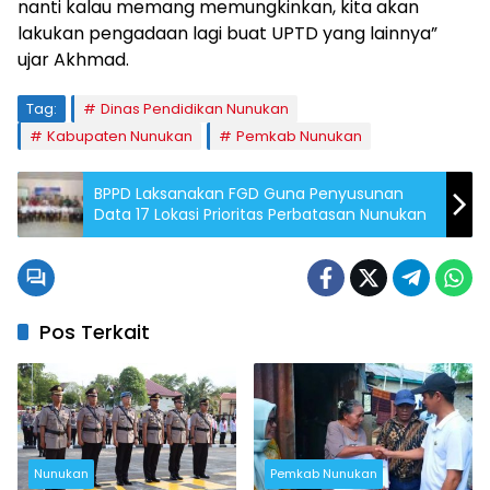
nanti kalau memang memungkinkan, kita akan
lakukan pengadaan lagi buat UPTD yang lainnya”
ujar Akhmad.
Tag:
Dinas Pendidikan Nunukan
Kabupaten Nunukan
Pemkab Nunukan
BPPD Laksanakan FGD Guna Penyusunan
Data 17 Lokasi Prioritas Perbatasan Nunukan
Pos Terkait
Nunukan
Pemkab Nunukan