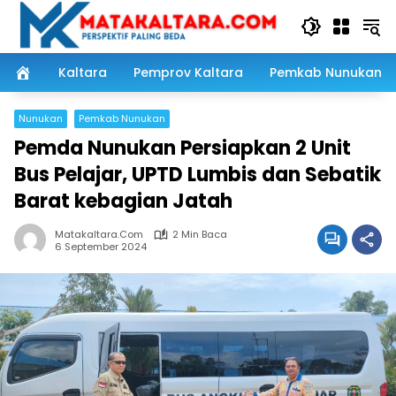
Langsung
ke
konten
Kaltara
Pemprov Kaltara
Pemkab Nunukan
Nunukan
Pemkab Nunukan
Pemda Nunukan Persiapkan 2 Unit
Bus Pelajar, UPTD Lumbis dan Sebatik
Barat kebagian Jatah
Matakaltara.com
2 Min Baca
6 September 2024