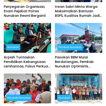
Penyegaran Organisasi,
Irwan Sabri Minta Warga
Enam Pejabat Polres
Maksimalkan Bantuan
Nunukan Resmi Berganti
BSPS, Kualitas Rumah Jadi
Prioritas
Nunukan
Pemkab Nunukan
Arpiah Tuntaskan
Pasokan BBM Mulai
Pendidikan Kebangsaan
Berdatangan, Pemkab
Lemhannas, Fokus Perkuat
Nunukan Optimistis
NKRI dari Nunukan
Antrean di SPBU Segera
Terurai
Pemkab Nunukan
Nunukan