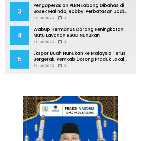
Pengoperasian PLBN Labang Dibahas di
3
Sosek Malindo, Robby: Perbatasan Jadi
Motor Ekonomi
31 Juli 2026
0
Wabup Hermanus Dorong Peningkatan
4
Mutu Layanan RSUD Nunukan
31 Juli 2026
0
Ekspor Buah Nunukan ke Malaysia Terus
5
Bergerak, Pemkab Dorong Produk Lokal
Naik Kelas
31 Juli 2026
0