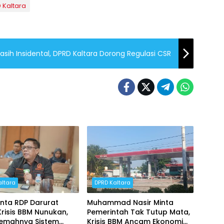
 Kaltara
Masih Insidental, DPRD Kaltara Dorong Regulasi CSR
altara
DPRD Kaltara
inta RDP Darurat
Muhammad Nasir Minta
risis BBM Nunukan,
Pemerintah Tak Tutup Mata,
Lemahnya Sistem
Krisis BBM Ancam Ekonomi