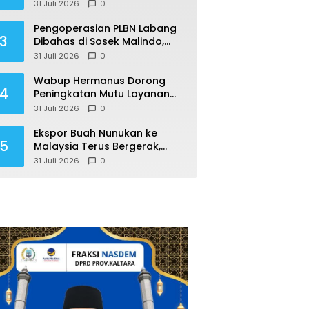
Tafsirkan Putusan MK Soal
31 Juli 2026
0
MBG Sesuka Hati
Pengoperasian PLBN Labang
3
Dibahas di Sosek Malindo,
Robby: Perbatasan Jadi
31 Juli 2026
0
Motor Ekonomi
Wabup Hermanus Dorong
4
Peningkatan Mutu Layanan
RSUD Nunukan
31 Juli 2026
0
Ekspor Buah Nunukan ke
5
Malaysia Terus Bergerak,
Pemkab Dorong Produk Lokal
31 Juli 2026
0
Naik Kelas