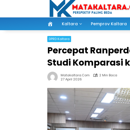
Langsung
ke
konten
Kaltara
Pemprov Kaltara
DPRD Kaltara
Percepat Ranperd
Studi Komparasi k
Matakaltara.com
2 Min Baca
27 April 2026