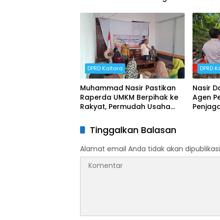
Rapat
Distribu
DPRD Kaltara
DPRD K
Muhammad Nasir Pastikan
Nasir D
Raperda UMKM Berpihak ke
Agen P
Rakyat, Permudah Usaha
Penjag
hingga Perluas Pasar
di Perb
Tinggalkan Balasan
Alamat email Anda tidak akan dipublikasi