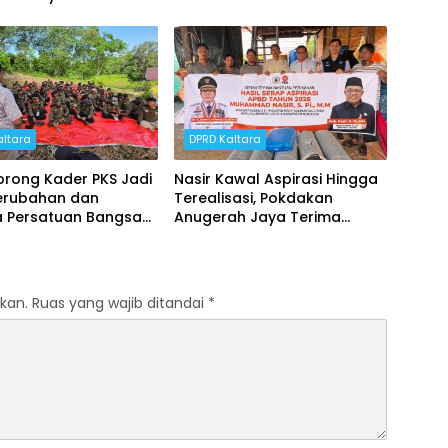
si
Masyarakat Nunukan
altara
DPRD Kaltara
orong Kader PKS Jadi
Nasir Kawal Aspirasi Hingga
erubahan dan
Terealisasi, Pokdakan
a Persatuan Bangsa
Anugerah Jaya Terima
atasan
Bantuan Lengkap
kan.
Ruas yang wajib ditandai
*