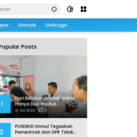
aper
Lifestyle
Olahraga
Popular Posts
Dari Belasan Produk UMKM,
1
Hanya Dua Produk
Berpeluang Dapat Izin BPOM
31 Juli 2026
0
PUSDIKSI Unmul Tegaskan
2
Pemerintah dan DPR Tidak