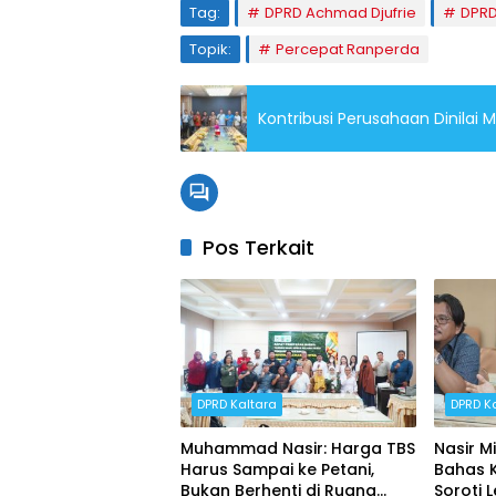
Tag:
DPRD Achmad Djufrie
DPRD
Topik:
Percepat Ranperda
Kontribusi Perusahaan Dinilai 
Pos Terkait
DPRD Kaltara
DPRD K
Muhammad Nasir: Harga TBS
Nasir M
Harus Sampai ke Petani,
Bahas K
Bukan Berhenti di Ruang
Soroti 