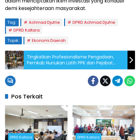
dalam menciptakan iklim investasi yang kondusif
demi kesejahteraan masyarakat.
Tag:
Achmad Djufrie
DPRD Achmad Djufrie
DPRD Kaltara
Topik:
Ekonomi Daerah
Tingkatkan Profesionalisme Pengadaan,
Pemkab Nunukan Latih PPK dan Pejabat
Pengadaan
Pos Terkait
DPRD Kaltara
DPRD Kaltara