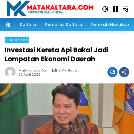
Langsung
ke
konten
Kaltara
Pemprov Kaltara
Pemkab Nunukan
DPRD Kaltara
Investasi Kereta Api Bakal Jadi
Lompatan Ekonomi Daerah
Matakaltara.com
2 Min Baca
22 April 2026