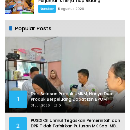
Perjanjian Kinerja Tiap Bidang
Nunukan
5 Agustus 2026
Popular Posts
Dari Belasan Produk UMKM, Hanya Dua
1
Produk Berpeluang Dapat Izin BPOM
31 Juli 2026
0
PUSDIKSI Unmul Tegaskan Pemerintah dan
2
DPR Tidak Tafsirkan Putusan MK Soal MBG