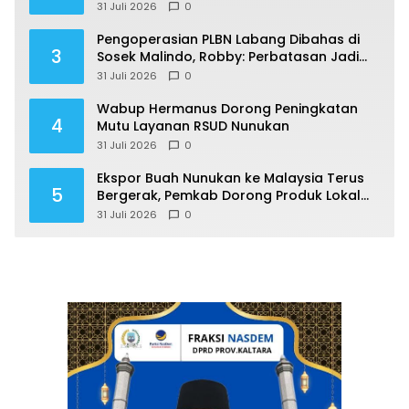
Sesuka Hati
31 Juli 2026
0
Pengoperasian PLBN Labang Dibahas di
3
Sosek Malindo, Robby: Perbatasan Jadi
Motor Ekonomi
31 Juli 2026
0
Wabup Hermanus Dorong Peningkatan
4
Mutu Layanan RSUD Nunukan
31 Juli 2026
0
Ekspor Buah Nunukan ke Malaysia Terus
5
Bergerak, Pemkab Dorong Produk Lokal
Naik Kelas
31 Juli 2026
0