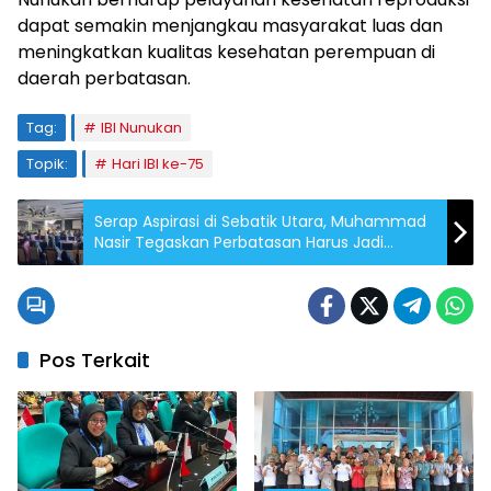
dapat semakin menjangkau masyarakat luas dan
meningkatkan kualitas kesehatan perempuan di
daerah perbatasan.
Tag:
IBI Nunukan
Topik:
Hari IBI ke-75
Serap Aspirasi di Sebatik Utara, Muhammad
Nasir Tegaskan Perbatasan Harus Jadi
Prioritas Pembangunan
Pos Terkait