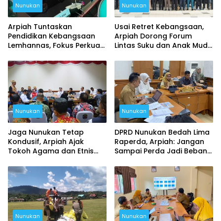
Nunukan
Nunukan
Arpiah Tuntaskan
Usai Retret Kebangsaan,
Pendidikan Kebangsaan
Arpiah Dorong Forum
Lemhannas, Fokus Perkuat
Lintas Suku dan Anak Muda
NKRI dari Nunukan
untuk Tangkal Ancaman
Ideologi
Nunukan
Nunukan
Jaga Nunukan Tetap
DPRD Nunukan Bedah Lima
Kondusif, Arpiah Ajak
Raperda, Arpiah: Jangan
Tokoh Agama dan Etnis
Sampai Perda Jadi Beban
Kembali Bersatu
Masyarakat
Nunukan
Nunukan