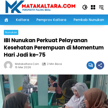
Langsung
ke
konten
Kaltara
Pemprov Kaltara
Pemkab Nunukan
Nunukan
IBI Nunukan Perkuat Pelayanan
Kesehatan Perempuan di Momentum
Hari Jadi ke-75
Matakaltara.com
2 Min Baca
15 Mei 2026