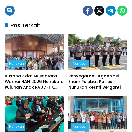
Pos Terkait
Nunukan
Nunukan
Busana Adat Nusantara
Penyegaran Organisasi,
Warnai HAN 2026 Nunukan,
Enam Pejabat Polres
Puluhan Anak PAUD-TK
Nunukan Resmi Berganti
Berani Tampil di Panggung
Nunukan
Nunukan