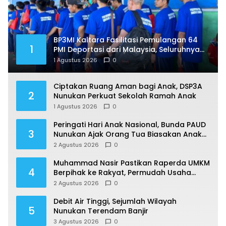
BP3MI Kaltara Fasilitasi Pemulangan 64
1
PMI Deportasi dari Malaysia, Seluruhnya
Jalani Pendataan di Nunukan
1 Agustus 2026
0
Ciptakan Ruang Aman bagi Anak, DSP3A
2
Nunukan Perkuat Sekolah Ramah Anak
1 Agustus 2026
0
Peringati Hari Anak Nasional, Bunda PAUD
3
Nunukan Ajak Orang Tua Biasakan Anak
Gemar Berolahraga
2 Agustus 2026
0
Muhammad Nasir Pastikan Raperda UMKM
4
Berpihak ke Rakyat, Permudah Usaha
hingga Perluas Pasar
2 Agustus 2026
0
Debit Air Tinggi, Sejumlah Wilayah
5
Nunukan Terendam Banjir
3 Agustus 2026
0