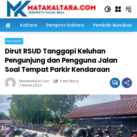
Langsung
ke
konten
Kaltara
Pemprov Kaltara
Pemkab Nunukan
Nunukan
Dirut RSUD Tanggapi Keluhan
Pengunjung dan Pengguna Jalan
Soal Tempat Parkir Kendaraan
Matakaltara.com
3 Min Baca
7 Maret 2024