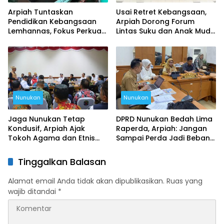
Arpiah Tuntaskan
Usai Retret Kebangsaan,
Pendidikan Kebangsaan
Arpiah Dorong Forum
Lemhannas, Fokus Perkuat
Lintas Suku dan Anak Muda
NKRI dari Nunukan
untuk Tangkal Ancaman
Ideologi
Nunukan
Nunukan
Jaga Nunukan Tetap
DPRD Nunukan Bedah Lima
Kondusif, Arpiah Ajak
Raperda, Arpiah: Jangan
Tokoh Agama dan Etnis
Sampai Perda Jadi Beban
Kembali Bersatu
Masyarakat
Tinggalkan Balasan
Alamat email Anda tidak akan dipublikasikan.
Ruas yang
wajib ditandai
*