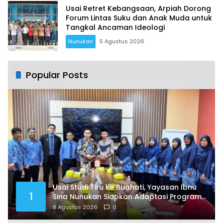
Usai Retret Kebangsaan, Arpiah Dorong
Forum Lintas Suku dan Anak Muda untuk
Tangkal Ancaman Ideologi
Nunukan
5 Agustus 2026
Popular Posts
Usai Studi Tiru ke Buahati, Yayasan Ibnu
1
Sina Nunukan Siapkan Adaptasi Program
Pendidikan
8 Agustus 2026
0