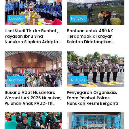
Nunukan
Nunukan
Usai Studi Tiru ke Buahati,
Bantuan untuk 460 KK
Yayasan Ibnu Sina
Terdampak di Krayan
Nunukan Siapkan Adaptasi
Selatan Didatangkan
Program Pendidikan
Lewat Udara
Nunukan
Nunukan
Busana Adat Nusantara
Penyegaran Organisasi,
Warnai HAN 2026 Nunukan,
Enam Pejabat Polres
Puluhan Anak PAUD-TK
Nunukan Resmi Berganti
Berani Tampil di Panggung