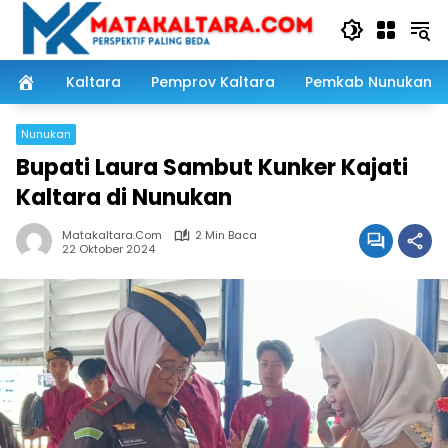
Langsung
ke
konten
Kaltara
Pemprov Kaltara
Pemkab Nunukan
Nunukan
Bupati Laura Sambut Kunker Kajati
Kaltara di Nunukan
Matakaltara.com
2 Min Baca
22 Oktober 2024