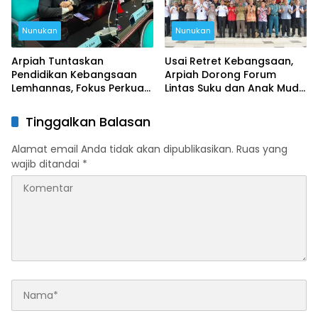
Nunukan
Nunukan
Arpiah Tuntaskan
Usai Retret Kebangsaan,
Pendidikan Kebangsaan
Arpiah Dorong Forum
Lemhannas, Fokus Perkuat
Lintas Suku dan Anak Muda
NKRI dari Nunukan
untuk Tangkal Ancaman
Ideologi
Tinggalkan Balasan
Alamat email Anda tidak akan dipublikasikan.
Ruas yang
wajib ditandai
*