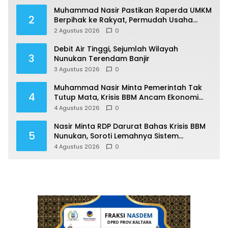
Muhammad Nasir Pastikan Raperda UMKM
2
Berpihak ke Rakyat, Permudah Usaha
hingga Perluas Pasar
2 Agustus 2026
0
Debit Air Tinggi, Sejumlah Wilayah
3
Nunukan Terendam Banjir
3 Agustus 2026
0
Muhammad Nasir Minta Pemerintah Tak
4
Tutup Mata, Krisis BBM Ancam Ekonomi
Masyarakat Nunukan
4 Agustus 2026
0
Nasir Minta RDP Darurat Bahas Krisis BBM
5
Nunukan, Soroti Lemahnya Sistem
Distribusi
4 Agustus 2026
0