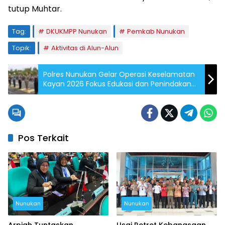
tutup Muhtar.
Tag:
DKUKMPP Nunukan
Pemkab Nunukan
Topik:
Aktivitas di Alun-Alun
Polres Nunukan Gelar Operasi Keselamatan
Kayan 2026 Fokus Edukasi dan Penindakan
Humanis Jelang Mudik Lebaran
Pos Terkait
Nunukan
Nunukan
Arpiah Tuntaskan
Usai Retret Kebangsaan,