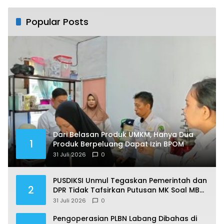
Popular Posts
Dari Belasan Produk UMKM, Hanya Dua
1
Produk Berpeluang Dapat Izin BPOM
31 Juli 2026
0
PUSDIKSI Unmul Tegaskan Pemerintah dan
2
DPR Tidak Tafsirkan Putusan MK Soal MBG
Sesuka Hati
31 Juli 2026
0
Pengoperasian PLBN Labang Dibahas di