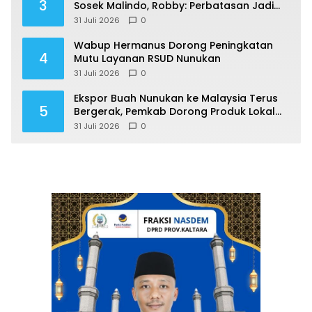
3
Sosek Malindo, Robby: Perbatasan Jadi
Motor Ekonomi
31 Juli 2026
0
Wabup Hermanus Dorong Peningkatan
4
Mutu Layanan RSUD Nunukan
31 Juli 2026
0
Ekspor Buah Nunukan ke Malaysia Terus
5
Bergerak, Pemkab Dorong Produk Lokal
Naik Kelas
31 Juli 2026
0