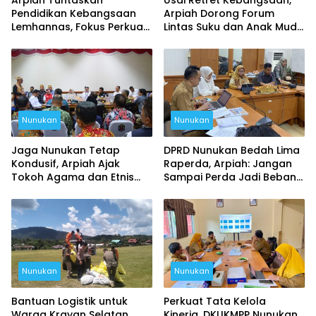
Pendidikan Kebangsaan
Arpiah Dorong Forum
Lemhannas, Fokus Perkuat
Lintas Suku dan Anak Muda
NKRI dari Nunukan
untuk Tangkal Ancaman
Ideologi
Nunukan
Nunukan
Jaga Nunukan Tetap
DPRD Nunukan Bedah Lima
Kondusif, Arpiah Ajak
Raperda, Arpiah: Jangan
Tokoh Agama dan Etnis
Sampai Perda Jadi Beban
Kembali Bersatu
Masyarakat
Nunukan
Nunukan
Bantuan Logistik untuk
Perkuat Tata Kelola
Warga Krayan Selatan
Kinerja, DKUKMPP Nunukan