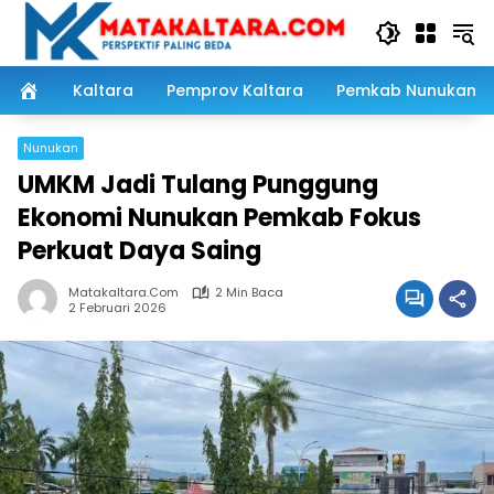
Langsung
ke
konten
Kaltara
Pemprov Kaltara
Pemkab Nunukan
Nunukan
UMKM Jadi Tulang Punggung
Ekonomi Nunukan Pemkab Fokus
Perkuat Daya Saing
Matakaltara.com
2 Min Baca
2 Februari 2026