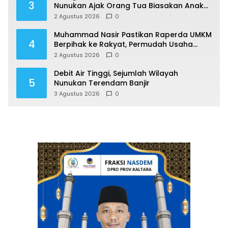
3
Nunukan Ajak Orang Tua Biasakan Anak
Gemar Berolahraga
2 Agustus 2026
0
Muhammad Nasir Pastikan Raperda UMKM
4
Berpihak ke Rakyat, Permudah Usaha
hingga Perluas Pasar
2 Agustus 2026
0
Debit Air Tinggi, Sejumlah Wilayah
5
Nunukan Terendam Banjir
3 Agustus 2026
0