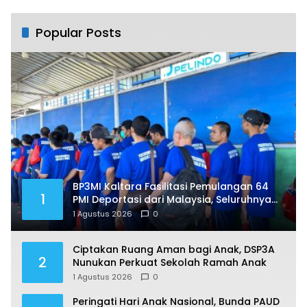
Bersama
Popular Posts
BP3MI Kaltara Fasilitasi Pemulangan 64
1
PMI Deportasi dari Malaysia, Seluruhnya
Jalani Pendataan di Nunukan
1 Agustus 2026
0
Ciptakan Ruang Aman bagi Anak, DSP3A
2
Nunukan Perkuat Sekolah Ramah Anak
1 Agustus 2026
0
Peringati Hari Anak Nasional, Bunda PAUD