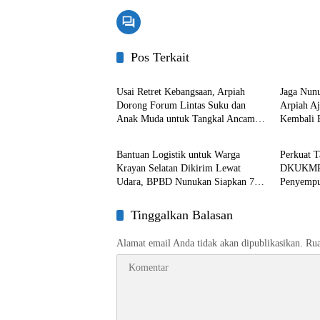
Pos Terkait
Nunukan
Nunuka
Usai Retret Kebangsaan, Arpiah
Jaga Nun
Dorong Forum Lintas Suku dan
Arpiah A
Anak Muda untuk Tangkal Ancaman
Kembali 
Nunukan
Nunuka
Ideologi
Bantuan Logistik untuk Warga
Perkuat T
Krayan Selatan Dikirim Lewat
DKUKMPP
Udara, BPBD Nunukan Siapkan 7
Penyempur
Kali Penerbangan
Tiap Bid
Tinggalkan Balasan
Alamat email Anda tidak akan dipublikasikan.
Rua