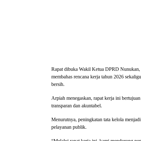
Rapat dibuka Wakil Ketua DPRD Nunukan, Ar
membahas rencana kerja tahun 2026 sekaligus
bersih.
Arpiah menegaskan, rapat kerja ini bertuju
transparan dan akuntabel.
Menurutnya, peningkatan tata kelola menjad
pelayanan publik.
“Melalui rapat kerja ini, kami mendorong peni