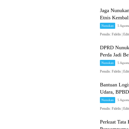
Jaga Nunukan
Etnis Kembal
Nunukan
5 Agust
Penulis: Fidelis 
DPRD Nunuka
Perda Jadi B
Nunukan
5 Agust
Penulis: Fidelis 
Bantuan Logi
Udara, BPBD 
Nunukan
5 Agust
Penulis: Fidelis 
Perkuat Tat