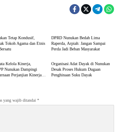
n
Nunukan
ukan Tetap Kondusif,
DPRD Nunukan Bedah Lima
jak Tokoh Agama dan Etnis
Raperda, Arpiah: Jangan Sampai
Bersatu
Perda Jadi Beban Masyarakat
n
Nunukan
ata Kelola Kinerja,
Organisasi Adat Dayak di Nunukan
 Nunukan Dampingi
Desak Proses Hukum Dugaan
naan Perjanjian Kinerja
Penghinaan Suku Dayak
ang
s yang wajib ditandai
*