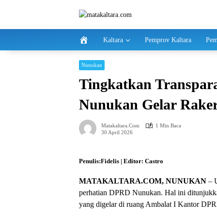
Langsung
ke
konten
Kaltara
Pemprov Kaltara
Pem
Nunukan
Tingkatkan Transpara
Nunukan Gelar Raker 
Matakaltara.com
1 Min Baca
30 April 2026
Penulis:Fidelis | Editor: Castro
MATAKALTARA.COM, NUNUKAN
– U
perhatian DPRD Nunukan. Hal ini ditunjukka
yang digelar di ruang Ambalat I Kantor DP