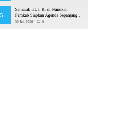
Semarak HUT RI di Nunukan,
5
Pemkab Siapkan Agenda Sepanjang
Agustusan
30 Juli 2026
0