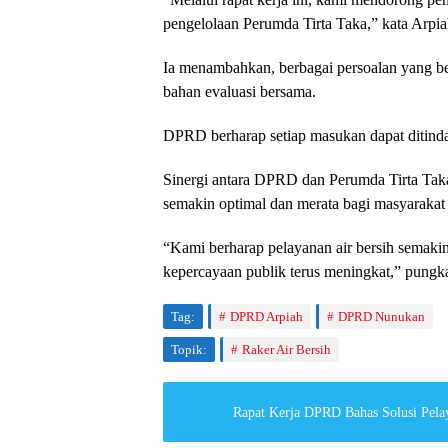
pengelolaan Perumda Tirta Taka,” kata Arpi
Ia menambahkan, berbagai persoalan yang be
bahan evaluasi bersama.
DPRD berharap setiap masukan dapat ditindak
Sinergi antara DPRD dan Perumda Tirta Taka 
semakin optimal dan merata bagi masyaraka
“Kami berharap pelayanan air bersih semaki
kepercayaan publik terus meningkat,” pungk
Tag:
DPRD Arpiah
DPRD Nunukan
Topik:
Raker Air Bersih
Rapat Kerja DPRD Bahas Solusi Pelay