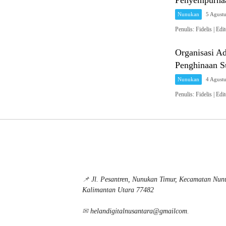
Penyempurnaa
Nunukan
5 Agust
Penulis: Fidelis 
Organisasi A
Penghinaan 
Nunukan
4 Agust
Penulis: Fidelis 
📌
Jl. Pesantren, Nunukan Timur, Kecamatan Nu
Kalimantan Utara 77482
✉
helandigitalnusantara@gmailcom
.