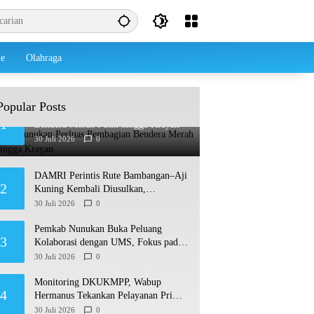
le
Olahraga
Popular Posts
Pemkab Nunukan Perluas Pembagian
1
Bendera Merah Putih hingga Krayan
30 Juli 2026
0
DAMRI Perintis Rute Bambangan–Aji
2
Kuning Kembali Diusulkan,
Ditargetkan Mengaspal pada 2027
30 Juli 2026
0
Pemkab Nunukan Buka Peluang
3
Kolaborasi dengan UMS, Fokus pada
Penguatan Kawasan Perbatasan
30 Juli 2026
0
Monitoring DKUKMPP, Wabup
4
Hermanus Tekankan Pelayanan Prima
dan Program Berdampak
30 Juli 2026
0