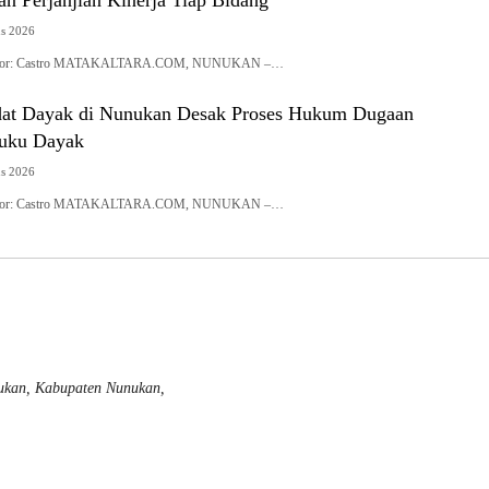
n Perjanjian Kinerja Tiap Bidang
us 2026
| Editor: Castro MATAKALTARA.COM, NUNUKAN –…
dat Dayak di Nunukan Desak Proses Hukum Dugaan
Suku Dayak
us 2026
| Editor: Castro MATAKALTARA.COM, NUNUKAN –…
nukan, Kabupaten Nunukan,