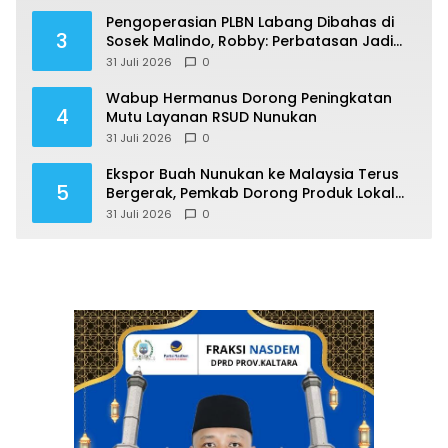
Pengoperasian PLBN Labang Dibahas di
3
Sosek Malindo, Robby: Perbatasan Jadi
Motor Ekonomi
31 Juli 2026
0
Wabup Hermanus Dorong Peningkatan
4
Mutu Layanan RSUD Nunukan
31 Juli 2026
0
Ekspor Buah Nunukan ke Malaysia Terus
5
Bergerak, Pemkab Dorong Produk Lokal
Naik Kelas
31 Juli 2026
0