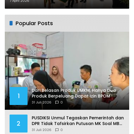
ASN Kinerja Terukur
7 April 2026
Popular Posts
Dari Belasan Produk UMKM, Hanya Dua
1
Produk Berpeluang Dapat Izin BPOM
31 Juli 2026
0
PUSDIKSI Unmul Tegaskan Pemerintah dan
2
DPR Tidak Tafsirkan Putusan MK Soal MBG
Sesuka Hati
31 Juli 2026
0