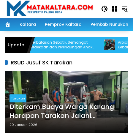
Langsung
ke
konten
Kaltara
Pemprov Kaltara
Pemkab Nunukan
Dari Perbatasan Sebatik, Semangat
Arpiah Tuntas
Update
Kemerdekaan dan Perlindungan Anak
Kebangsaan L
Digaungkan Jelang HUT RI ke-81
NKRI dari Nun
RSUD Jusuf SK Tarakan
Tarakan
Diterkam Buaya Warga Karang
Harapan Tarakan Jalani
Perawatan Intensif di RSUD Jusuf
20 Januari 2026