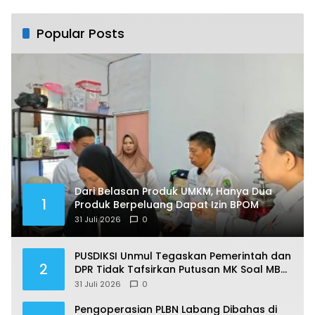
SK
Popular Posts
Dari Belasan Produk UMKM, Hanya Dua
1
Produk Berpeluang Dapat Izin BPOM
31 Juli 2026
0
PUSDIKSI Unmul Tegaskan Pemerintah dan
2
DPR Tidak Tafsirkan Putusan MK Soal MBG
Sesuka Hati
31 Juli 2026
0
Pengoperasian PLBN Labang Dibahas di