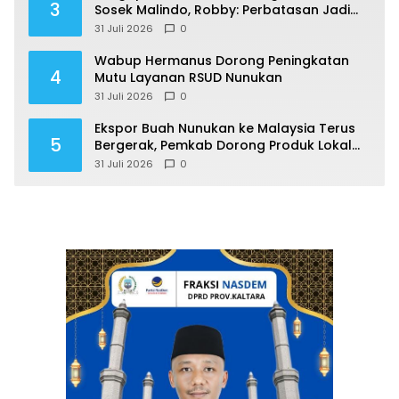
3
Sosek Malindo, Robby: Perbatasan Jadi
Motor Ekonomi
31 Juli 2026
0
Wabup Hermanus Dorong Peningkatan
4
Mutu Layanan RSUD Nunukan
31 Juli 2026
0
Ekspor Buah Nunukan ke Malaysia Terus
5
Bergerak, Pemkab Dorong Produk Lokal
Naik Kelas
31 Juli 2026
0