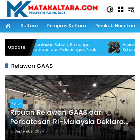
Langsung
ke
konten
Kaltara
Pemprov Kaltara
Pemkab Nunukan
Dari Perbatasan Sebatik, Semangat
Arpiah Tuntas
Update
Kemerdekaan dan Perlindungan Anak
Kebangsaan Le
Digaungkan Jelang HUT RI ke-81
NKRI dari Nun
Relawan GAAS
Politik
Ribuan Relawan GAAS dari
Perbatasan RI-Malaysia Deklarasi
Menangkan Andi Akbar-Serfianus
10 September 2024