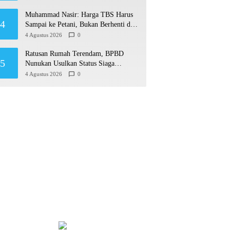
Muhammad Nasir: Harga TBS Harus
4
Sampai ke Petani, Bukan Berhenti di
Ruang Rapat
4 Agustus 2026
0
Ratusan Rumah Terendam, BPBD
5
Nunukan Usulkan Status Siaga
Darurat Bencana Hidrometeorologi
4 Agustus 2026
0