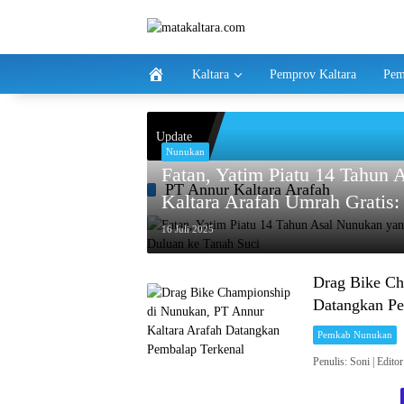
Langsung
ke
konten
Kaltara
Pemprov Kaltara
Pem
Update
Nunukan
Fatan, Yatim Piatu 14 Tahun 
PT Annur Kaltara Arafah
Kaltara Arafah Umrah Gratis:
16 Juli 2025
Drag Bike Ch
Datangkan Pe
Pemkab Nunukan
Penulis: Soni | 