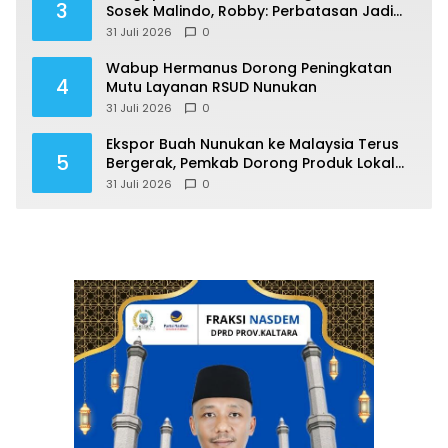
3
Sosek Malindo, Robby: Perbatasan Jadi
Motor Ekonomi
31 Juli 2026
0
Wabup Hermanus Dorong Peningkatan
4
Mutu Layanan RSUD Nunukan
31 Juli 2026
0
Ekspor Buah Nunukan ke Malaysia Terus
5
Bergerak, Pemkab Dorong Produk Lokal
Naik Kelas
31 Juli 2026
0