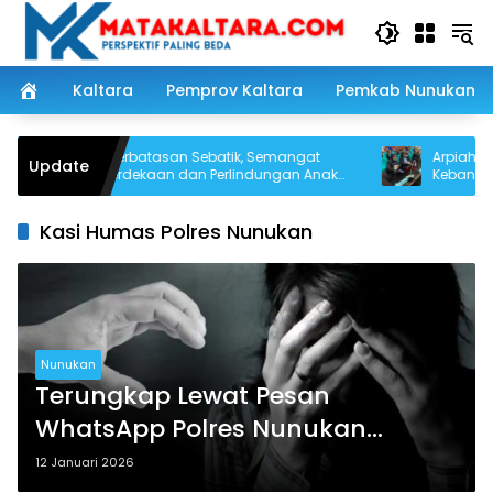
Langsung
ke
konten
Kaltara
Pemprov Kaltara
Pemkab Nunukan
Dari Perbatasan Sebatik, Semangat
Arpiah Tuntas
Update
Kemerdekaan dan Perlindungan Anak
Kebangsaan L
Digaungkan Jelang HUT RI ke-81
NKRI dari Nun
Kasi Humas Polres Nunukan
Nunukan
Terungkap Lewat Pesan
WhatsApp Polres Nunukan
Tangani Dugaan Persetubuhan
12 Januari 2026