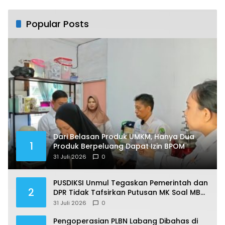
Anak oleh Ayah Tiri Sejak 2022
Popular Posts
Dari Belasan Produk UMKM, Hanya Dua
1
Produk Berpeluang Dapat Izin BPOM
31 Juli 2026
0
PUSDIKSI Unmul Tegaskan Pemerintah dan
2
DPR Tidak Tafsirkan Putusan MK Soal MBG
Sesuka Hati
31 Juli 2026
0
Pengoperasian PLBN Labang Dibahas di