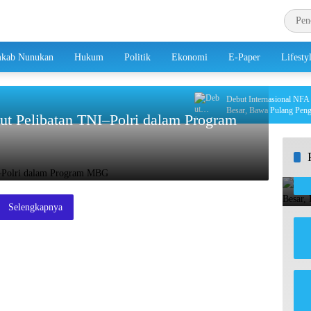
kab Nunukan
Hukum
Politik
Ekonomi
E-Paper
Lifesty
Debut Internasional NFA di Ta
Besar, Bawa Pulang Pengalam
t Pelibatan TNI–Polri dalam Program
Selengkapnya