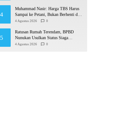
Muhammad Nasir: Harga TBS Harus
4
Sampai ke Petani, Bukan Berhenti di
Ruang Rapat
4 Agustus 2026
0
Ratusan Rumah Terendam, BPBD
5
Nunukan Usulkan Status Siaga
Darurat Bencana Hidrometeorologi
4 Agustus 2026
0