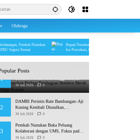
le
Olahraga
tangan, Pemkab Nunukan
Bupati Nunukan Ajak Semua Elemen Bersatu Redam
 Segera Terurai
Isu Provokasi, Keberagaman Jadi Kekuatan Daerah
Popular Posts
Pemkab Nunukan Perluas Pembagian
1
Bendera Merah Putih hingga Krayan
30 Juli 2026
0
DAMRI Perintis Rute Bambangan–Aji
2
Kuning Kembali Diusulkan,
Ditargetkan Mengaspal pada 2027
30 Juli 2026
0
Pemkab Nunukan Buka Peluang
3
Kolaborasi dengan UMS, Fokus pada
Penguatan Kawasan Perbatasan
30 Juli 2026
0