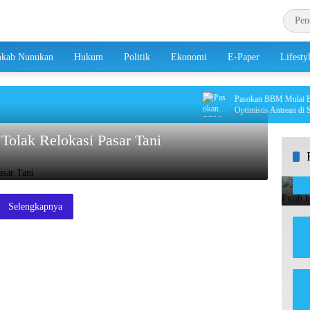
kab Nunukan
Hukum
Politik
Ekonomi
E-Paper
Lifesty
Pasokan BBM Mulai Berda
Optimistis Antrean di SPBU
olak Relokasi Pasar Tani
Selengkapnya