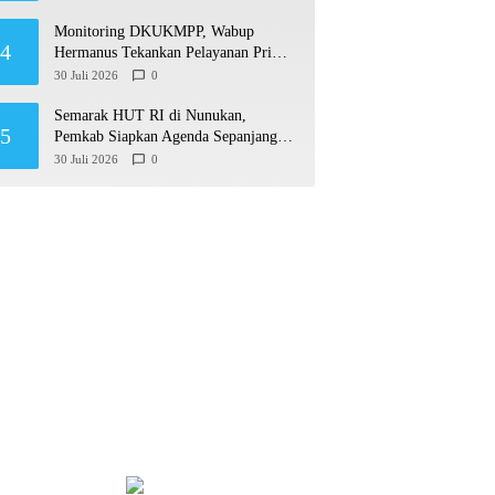
Monitoring DKUKMPP, Wabup
4
Hermanus Tekankan Pelayanan Prima
dan Program Berdampak
30 Juli 2026
0
Semarak HUT RI di Nunukan,
5
Pemkab Siapkan Agenda Sepanjang
Agustusan
30 Juli 2026
0