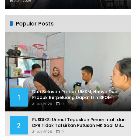
hingga Pembangunan
16 April 2026
Perbatasan
Popular Posts
Dari Belasan Produk UMKM, Hanya Dua
1
Produk Berpeluang Dapat Izin BPOM
31 Juli 2026
0
PUSDIKSI Unmul Tegaskan Pemerintah dan
2
DPR Tidak Tafsirkan Putusan MK Soal MBG
Sesuka Hati
31 Juli 2026
0