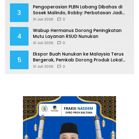
Pengoperasian PLBN Labang Dibahas di
3
Sosek Malindo, Robby: Perbatasan Jadi
Motor Ekonomi
31 Juli 2026
0
Wabup Hermanus Dorong Peningkatan
4
Mutu Layanan RSUD Nunukan
31 Juli 2026
0
Ekspor Buah Nunukan ke Malaysia Terus
5
Bergerak, Pemkab Dorong Produk Lokal
Naik Kelas
31 Juli 2026
0