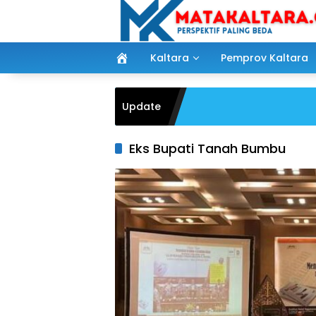
Langsung
ke
konten
Kaltara
Pemprov Kaltara
Update
Eks Bupati Tanah Bumbu