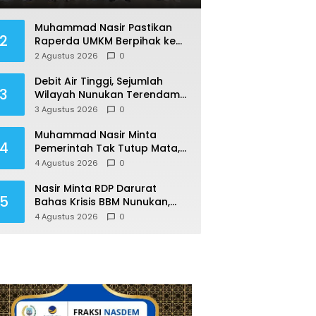
Berharga
Muhammad Nasir Pastikan
2
Raperda UMKM Berpihak ke
Rakyat, Permudah Usaha
2 Agustus 2026
0
hingga Perluas Pasar
Debit Air Tinggi, Sejumlah
3
Wilayah Nunukan Terendam
Banjir
3 Agustus 2026
0
Muhammad Nasir Minta
4
Pemerintah Tak Tutup Mata,
Krisis BBM Ancam Ekonomi
4 Agustus 2026
0
Masyarakat Nunukan
Nasir Minta RDP Darurat
5
Bahas Krisis BBM Nunukan,
Soroti Lemahnya Sistem
4 Agustus 2026
0
Distribusi