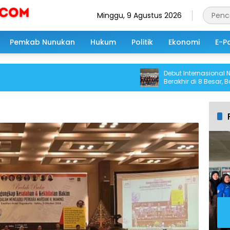
Minggu, 9 Agustus 2026
Pemkab Nunukan
Hukum
Politik
Ekonomi
E-P
Debut Internasional NFA di 
Berakhir di 8 Besar, Bawa P
Pengalaman Berharga