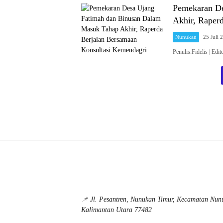
Pemekaran De
Akhir, Raper
Nunukan
25 Juli 
Penulis:Fidelis |
📌
Jl. Pesantren, Nunukan Timur, Kecamatan Nu
Kalimantan Utara 77482