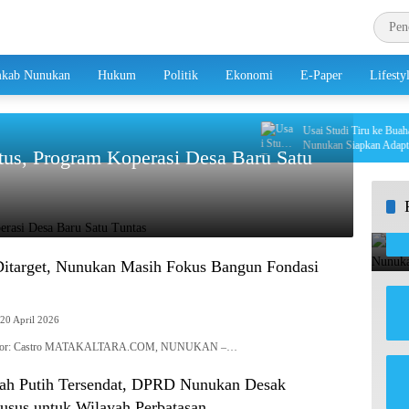
kab Nunukan
Hukum
Politik
Ekonomi
E-Paper
Lifesty
Usai Studi Tiru ke Buahati, Y
Nunukan Siapkan Adaptasi P
tus, Program Koperasi Desa Baru Satu
Ditarget, Nunukan Masih Fokus Bangun Fondasi
20 April 2026
| Editor: Castro MATAKALTARA.COM, NUNUKAN –…
ah Putih Tersendat, DPRD Nunukan Desak
usus untuk Wilayah Perbatasan