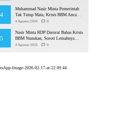
Muhammad Nasir Minta Pemerintah
4
Tak Tutup Mata, Krisis BBM Ancam
Ekonomi Masyarakat Nunukan
4 Agustus 2026
0
Nasir Minta RDP Darurat Bahas Krisis
5
BBM Nunukan, Soroti Lemahnya
Sistem Distribusi
4 Agustus 2026
0