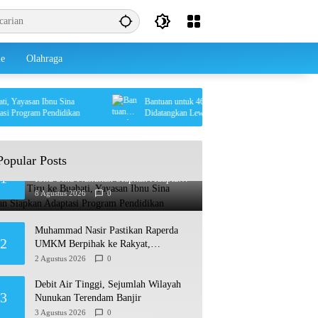
le
Olahraga
ayasan Ibnu Sina
Bantuan untuk 460 KK Terdampak di Krayan Selatan
rogram Pendidikan
Didatangkan Lewat Udara
Popular Posts
Usai Studi Tiru ke Buahati, Yayasan
1
Ibnu Sina Nunukan Siapkan Adaptasi
Program Pendidikan
8 Agustus 2026
0
Muhammad Nasir Pastikan Raperda
2
UMKM Berpihak ke Rakyat,
Permudah Usaha hingga Perluas Pasar
2 Agustus 2026
0
Debit Air Tinggi, Sejumlah Wilayah
3
Nunukan Terendam Banjir
3 Agustus 2026
0