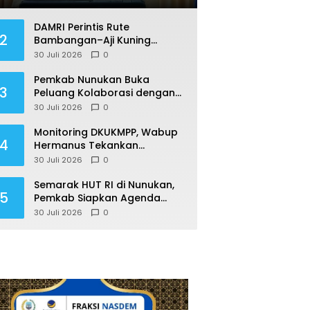
DAMRI Perintis Rute
2
Bambangan–Aji Kuning
Kembali Diusulkan,
30 Juli 2026
0
Ditargetkan Mengaspal pada
2027
Pemkab Nunukan Buka
3
Peluang Kolaborasi dengan
UMS, Fokus pada Penguatan
30 Juli 2026
0
Kawasan Perbatasan
Monitoring DKUKMPP, Wabup
4
Hermanus Tekankan
Pelayanan Prima dan
30 Juli 2026
0
Program Berdampak
Semarak HUT RI di Nunukan,
5
Pemkab Siapkan Agenda
Sepanjang Agustusan
30 Juli 2026
0