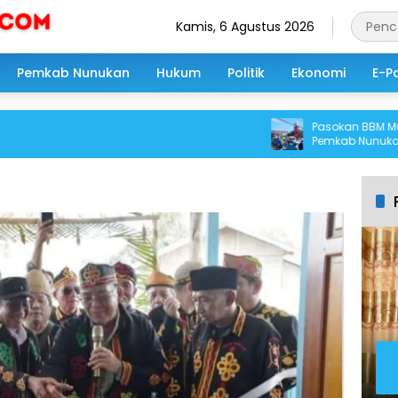
Kamis, 6 Agustus 2026
Pemkab Nunukan
Hukum
Politik
Ekonomi
E-P
Pasokan BBM Mulai Be
Pemkab Nunukan Optimi
SPBU Segera Terurai