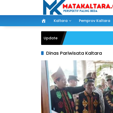
Langsung
ke
konten
Kaltara
Pemprov Kaltara
Update
Dinas Pariwisata Kaltara