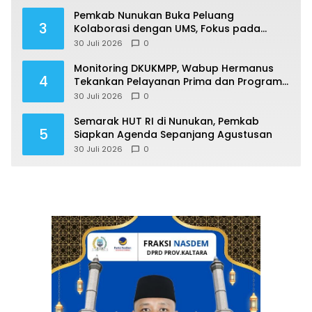
Pemkab Nunukan Buka Peluang
3
Kolaborasi dengan UMS, Fokus pada
Penguatan Kawasan Perbatasan
30 Juli 2026
0
Monitoring DKUKMPP, Wabup Hermanus
4
Tekankan Pelayanan Prima dan Program
Berdampak
30 Juli 2026
0
Semarak HUT RI di Nunukan, Pemkab
5
Siapkan Agenda Sepanjang Agustusan
30 Juli 2026
0