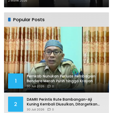
Lewat NMSS dan OTHR
2 Maret 2026
Popular Posts
Pemkab Nunukan Perluas Pembagian
1
Bendera Merah Putih hingga Krayan
30 Juli 2026
0
DAMRI Perintis Rute Bambangan–Aji
2
Kuning Kembali Diusulkan, Ditargetkan
Mengaspal pada 2027
30 Juli 2026
0