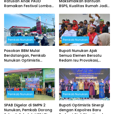
Ratusan Anak PAUD
Maksimalkan Bantuan
Ramaikan Festival Lomba
BSPS, Kualitas Rumah Jadi
di GOR Nunukan
Prioritas
Pemkab Nunukan
Pemkab Nunukan
Pasokan BBM Mulai
Bupati Nunukan Ajak
Berdatangan, Pemkab
Semua Elemen Bersatu
Nunukan Optimistis
Redam Isu Provokasi,
Antrean di SPBU Segera
Keberagaman Jadi
Terurai
Kekuatan Daerah
Pemkab Nunukan
Pemkab Nunukan
SPAB Digelar di SMPN 2
Bupati Optimistis Sinergi
Nunukan, Pemkab Dorong
dengan Kapolres Baru