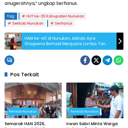
anugerahnya,” ungkap Serfianus.
Tag:
HUT ke-25 Kabupaten Nunukan
Sekkab Nunukan
Serfianus
HANI ke-40 di Nunukan, Adinda Ayra
Shaqeena Berhasil Menjuarai Lomba Tari
Pesisir
Pos Terkait
Pemkab Nunukan
Pemkab Nunukan
Semarak HAN 2026,
Irwan Sabri Minta Warga