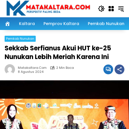
Langsung
ke
konten
Kaltara
Pemprov Kaltara
Pemkab Nunukan
Pemkab Nunukan
Sekkab Serfianus Akui HUT ke-25
Nunukan Lebih Meriah Karena Ini
Matakaltara.com
2 Min Baca
8 Agustus 2024