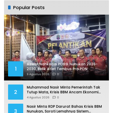
Popular Posts
Aswar Nahkodai POBSI Nunukan 2026-
1
2030, Bidik Atlet Tembus Pra PON
9 Agustus 2026
0
Muhammad Nasir Minta Pemerintah Tak
2
Tutup Mata, Krisis BBM Ancam Ekonomi
Masyarakat Nunukan
4 Agustus 2026
0
Nasir Minta RDP Darurat Bahas Krisis BBM
3
Nunukan, Soroti Lemahnya Sistem