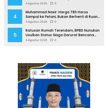
Distribusi
4 Agustus 2026
0
Muhammad Nasir: Harga TBS Harus
4
Sampai ke Petani, Bukan Berhenti di Ruang
Rapat
4 Agustus 2026
0
Ratusan Rumah Terendam, BPBD Nunukan
5
Usulkan Status Siaga Darurat Bencana
Hidrometeorologi
4 Agustus 2026
0