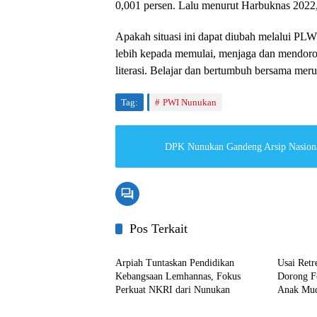
0,001 persen. Lalu menurut Harbuknas 2022, 
Apakah situasi ini dapat diubah melalui 
lebih kepada memulai, menjaga dan mendoron
literasi. Belajar dan bertumbuh bersama mer
Tag:
PWI Nunukan
DPK Nunukan Gandeng Arsip Nasiona
Pos Terkait
Nunukan
Nunuka
Arpiah Tuntaskan Pendidikan
Usai Retr
Kebangsaan Lemhannas, Fokus
Dorong F
Perkuat NKRI dari Nunukan
Anak Mud
Nunukan
Nunuka
Ideologi