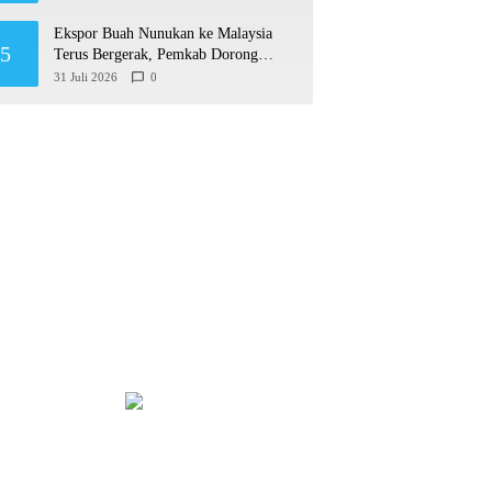
Ekspor Buah Nunukan ke Malaysia
5
Terus Bergerak, Pemkab Dorong
Produk Lokal Naik Kelas
31 Juli 2026
0