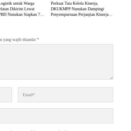
ogistik untuk Warga
Perkuat Tata Kelola Kinerja,
elatan Dikirim Lewat
DKUKMPP Nunukan Dampingi
PBD Nunukan Siapkan 7
Penyempurnaan Perjanjian Kinerja
erbangan
Tiap Bidang
s yang wajib ditandai
*