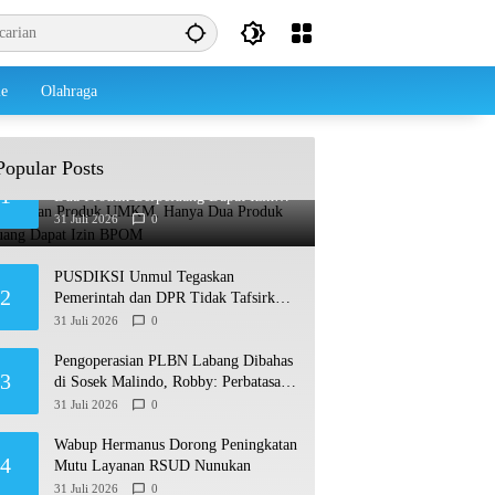
le
Olahraga
Popular Posts
Dari Belasan Produk UMKM, Hanya
1
Dua Produk Berpeluang Dapat Izin
BPOM
31 Juli 2026
0
PUSDIKSI Unmul Tegaskan
2
Pemerintah dan DPR Tidak Tafsirkan
Putusan MK Soal MBG Sesuka Hati
31 Juli 2026
0
Pengoperasian PLBN Labang Dibahas
3
di Sosek Malindo, Robby: Perbatasan
Jadi Motor Ekonomi
31 Juli 2026
0
Wabup Hermanus Dorong Peningkatan
4
Mutu Layanan RSUD Nunukan
31 Juli 2026
0