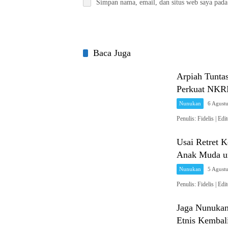
Simpan nama, email, dan situs web saya pada
Baca Juga
Arpiah Tunta
Perkuat NKRI
Nunukan
6 Agust
Penulis: Fidelis 
Usai Retret 
Anak Muda un
Nunukan
5 Agust
Penulis: Fidelis 
Jaga Nunukan
Etnis Kembal