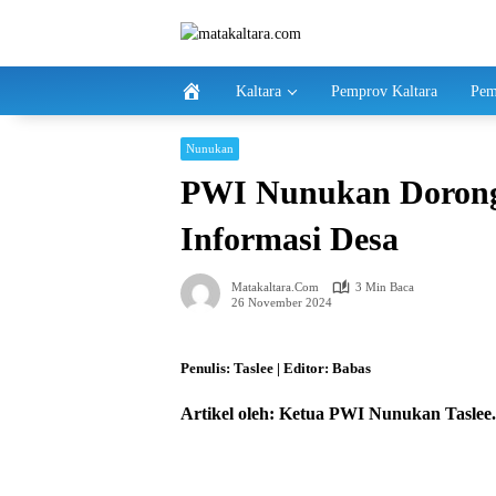
Langsung
ke
konten
Kaltara
Pemprov Kaltara
Pem
Nunukan
PWI Nunukan Dorong 
Informasi Desa
Matakaltara.com
3 Min Baca
26 November 2024
Penulis: Taslee | Editor: Babas
Artikel oleh: Ketua PWI Nunukan Taslee.