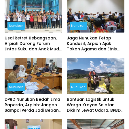
Nunukan
Nunukan
Usai Retret Kebangsaan,
Jaga Nunukan Tetap
Arpiah Dorong Forum
Kondusif, Arpiah Ajak
Lintas Suku dan Anak Muda
Tokoh Agama dan Etnis
untuk Tangkal Ancaman
Kembali Bersatu
Ideologi
Nunukan
Nunukan
DPRD Nunukan Bedah Lima
Bantuan Logistik untuk
Raperda, Arpiah: Jangan
Warga Krayan Selatan
Sampai Perda Jadi Beban
Dikirim Lewat Udara, BPBD
Masyarakat
Nunukan Siapkan 7 Kali
Penerbangan