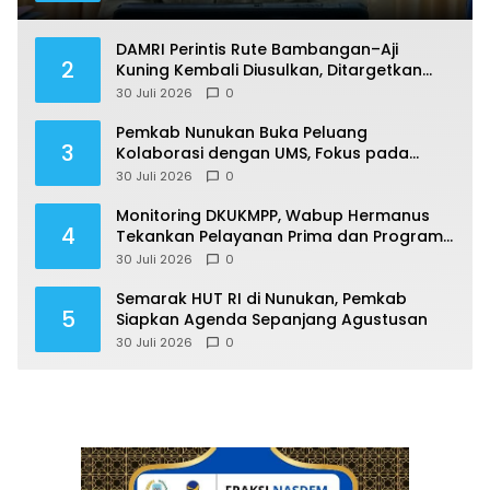
DAMRI Perintis Rute Bambangan–Aji
2
Kuning Kembali Diusulkan, Ditargetkan
Mengaspal pada 2027
30 Juli 2026
0
Pemkab Nunukan Buka Peluang
3
Kolaborasi dengan UMS, Fokus pada
Penguatan Kawasan Perbatasan
30 Juli 2026
0
Monitoring DKUKMPP, Wabup Hermanus
4
Tekankan Pelayanan Prima dan Program
Berdampak
30 Juli 2026
0
Semarak HUT RI di Nunukan, Pemkab
5
Siapkan Agenda Sepanjang Agustusan
30 Juli 2026
0