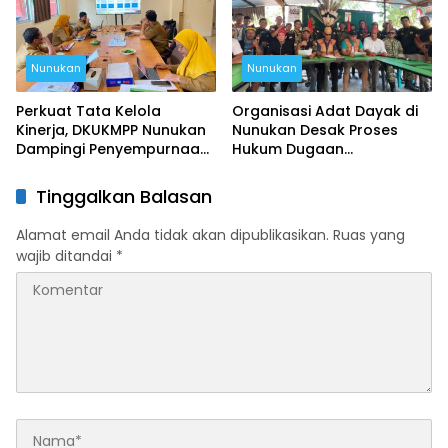
Nunukan
Nunukan
Perkuat Tata Kelola
Organisasi Adat Dayak di
Kinerja, DKUKMPP Nunukan
Nunukan Desak Proses
Dampingi Penyempurnaan
Hukum Dugaan
Perjanjian Kinerja Tiap
Penghinaan Suku Dayak
Bidang
Tinggalkan Balasan
Alamat email Anda tidak akan dipublikasikan.
Ruas yang
wajib ditandai
*