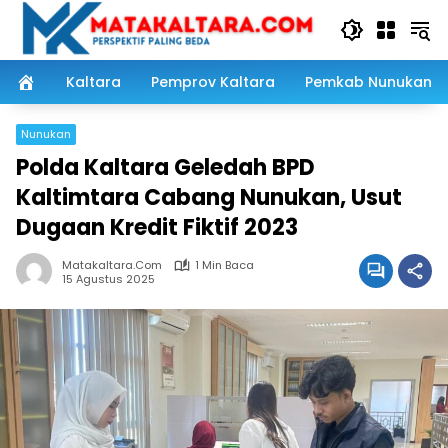
Langsung
ke
konten
Kaltara
Pemprov Kaltara
Pemkab Nunukan
Nunukan
Polda Kaltara Geledah BPD
Kaltimtara Cabang Nunukan, Usut
Dugaan Kredit Fiktif 2023
Matakaltara.com
1 Min Baca
15 Agustus 2025