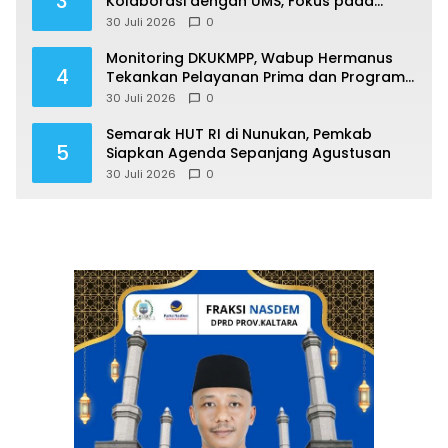
3
Kolaborasi dengan UMS, Fokus pada
Penguatan Kawasan Perbatasan
30 Juli 2026
0
Monitoring DKUKMPP, Wabup Hermanus
4
Tekankan Pelayanan Prima dan Program
Berdampak
30 Juli 2026
0
Semarak HUT RI di Nunukan, Pemkab
5
Siapkan Agenda Sepanjang Agustusan
30 Juli 2026
0