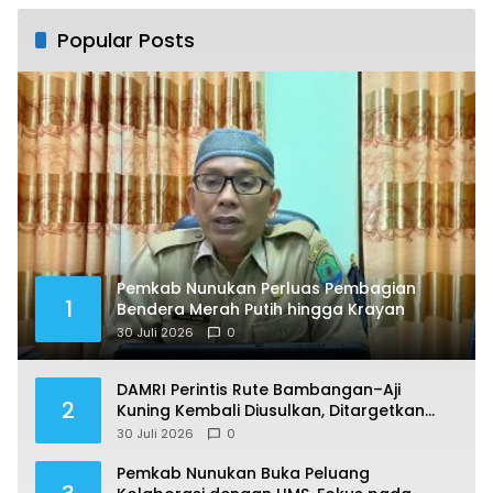
Popular Posts
Pemkab Nunukan Perluas Pembagian
1
Bendera Merah Putih hingga Krayan
30 Juli 2026
0
DAMRI Perintis Rute Bambangan–Aji
2
Kuning Kembali Diusulkan, Ditargetkan
Mengaspal pada 2027
30 Juli 2026
0
Pemkab Nunukan Buka Peluang