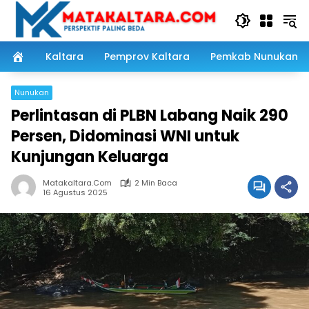
Langsung
ke
konten
Kaltara
Pemprov Kaltara
Pemkab Nunukan
Nunukan
Perlintasan di PLBN Labang Naik 290
Persen, Didominasi WNI untuk
Kunjungan Keluarga
Matakaltara.com
2 Min Baca
16 Agustus 2025