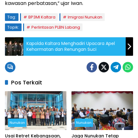
kawasan perbatasan,” ujar Iwan.
Tag:
BP3MI Kaltara
Imigrasi Nunukan
Topik:
Perlintasan PLBN Labang
Kapolda Kaltara Menghadiri Upacara Apel
Kehormatan dan Renungan Suci
Pos Terkait
Nunukan
Nunukan
Usai Retret Kebangsaan,
Jaga Nunukan Tetap