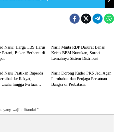
ltara
DPRD Kaltara
 Nasir: Harga TBS Harus
Nasir Minta RDP Darurat Bahas
 Petani, Bukan Berhenti di
Krisis BBM Nunukan, Soroti
pat
Lemahnya Sistem Distribusi
ltara
DPRD Kaltara
 Nasir Pastikan Raperda
Nasir Dorong Kader PKS Jadi Agen
pihak ke Rakyat,
Perubahan dan Penjaga Persatuan
 Usaha hingga Perluas
Bangsa di Perbatasan
s yang wajib ditandai
*