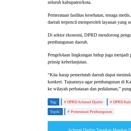
seluruh kabupaten/kota.
Pemerataan fasilitas kesehatan, tenaga medis
daerah terpencil memperoleh layanan yang se
Di sektor ekonomi, DPRD mendorong penguat
pembangunan daerah.
Pengelolaan lingkungan hidup juga menjadi p
prinsip keberlanjutan.
“Kita harap pemerintah daerah dapat meninda
konkret. Tujuannya agar pembangunan di Ka
ke wilayah perbatasan dan pedalaman,” pun
Tag:
DPRD Achmad Djufrie
DPRD Kalt
Topik:
Pemerataan Pembangunan
Achmad Djufrie Tegaskan Masukan D