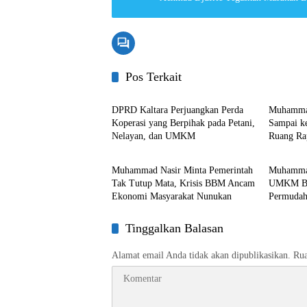
Pos Terkait
DPRD Kaltara
DPRD Ka
DPRD Kaltara Perjuangkan Perda
Muhammad
Koperasi yang Berpihak pada Petani,
Sampai ke
Nelayan, dan UMKM
Ruang Ra
DPRD Kaltara
DPRD Ka
Muhammad Nasir Minta Pemerintah
Muhammad
Tak Tutup Mata, Krisis BBM Ancam
UMKM Ber
Ekonomi Masyarakat Nunukan
Permudah
Pasar
Tinggalkan Balasan
Alamat email Anda tidak akan dipublikasikan.
Rua