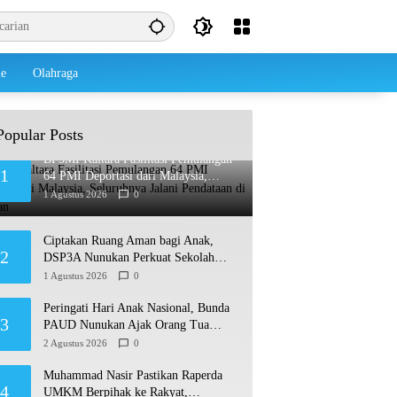
le
Olahraga
Popular Posts
BP3MI Kaltara Fasilitasi Pemulangan
1
64 PMI Deportasi dari Malaysia,
Seluruhnya Jalani Pendataan di
1 Agustus 2026
0
Nunukan
Ciptakan Ruang Aman bagi Anak,
2
DSP3A Nunukan Perkuat Sekolah
Ramah Anak
1 Agustus 2026
0
Peringati Hari Anak Nasional, Bunda
3
PAUD Nunukan Ajak Orang Tua
Biasakan Anak Gemar Berolahraga
2 Agustus 2026
0
Muhammad Nasir Pastikan Raperda
4
UMKM Berpihak ke Rakyat,