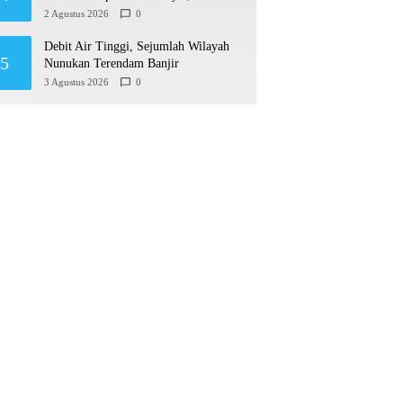
Permudah Usaha hingga Perluas Pasar
2 Agustus 2026
0
Debit Air Tinggi, Sejumlah Wilayah
5
Nunukan Terendam Banjir
3 Agustus 2026
0