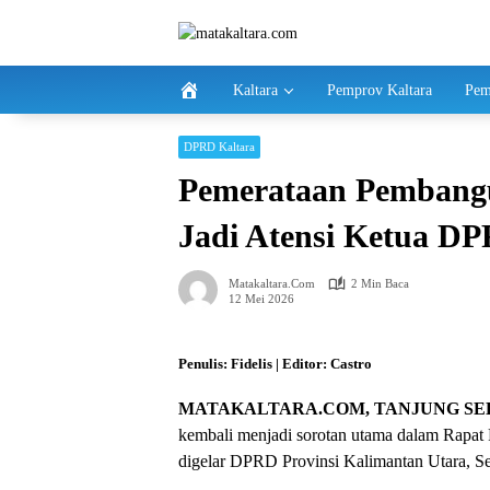
Langsung
ke
konten
Kaltara
Pemprov Kaltara
Pem
DPRD Kaltara
Pemerataan Pembangu
Jadi Atensi Ketua D
Matakaltara.com
2 Min Baca
12 Mei 2026
Penulis: Fidelis | Editor: Castro
MATAKALTARA.COM, TANJUNG SE
kembali menjadi sorotan utama dalam Rapat 
digelar DPRD Provinsi Kalimantan Utara, Se