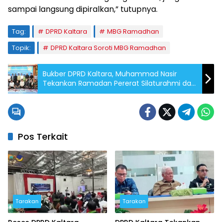
sampai langsung dipiralkan,” tutupnya.
Tag:
DPRD Kaltara
MBG Ramadhan
Topik:
DPRD Kaltara Soroti MBG Ramadhan
Bukber DPRD Kaltara, Muhammad Nasir
Tekankan Ramadan Pererat Silaturahmi dan
Kinerja
Pos Terkait
Tarakan
Tarakan