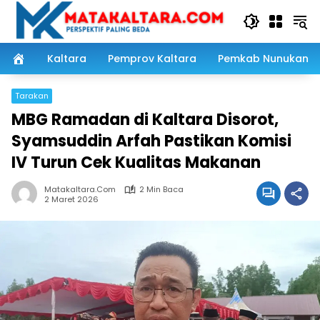
Langsung
ke
konten
Kaltara
Pemprov Kaltara
Pemkab Nunukan
Tarakan
MBG Ramadan di Kaltara Disorot,
Syamsuddin Arfah Pastikan Komisi
IV Turun Cek Kualitas Makanan
Matakaltara.com
2 Min Baca
2 Maret 2026