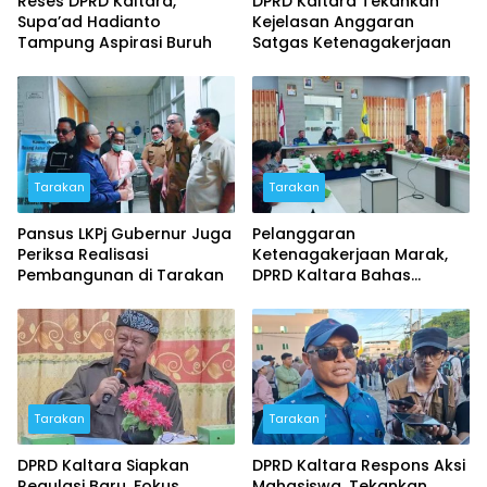
Reses DPRD Kaltara,
DPRD Kaltara Tekankan
Supa’ad Hadianto
Kejelasan Anggaran
Tampung Aspirasi Buruh
Satgas Ketenagakerjaan
Tarakan
Tarakan
Pansus LKPj Gubernur Juga
Pelanggaran
Periksa Realisasi
Ketenagakerjaan Marak,
Pembangunan di Tarakan
DPRD Kaltara Bahas
Pembentukan Satgas
Khusus
Tarakan
Tarakan
DPRD Kaltara Siapkan
DPRD Kaltara Respons Aksi
Regulasi Baru, Fokus
Mahasiswa, Tekankan