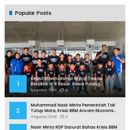
Popular Posts
Debut Internasional NFA di Tawau
1
Berakhir di 8 Besar, Bawa Pulang
Pengalaman Berharga
8 Agustus 2026
0
Muhammad Nasir Minta Pemerintah Tak
2
Tutup Mata, Krisis BBM Ancam Ekonomi
Masyarakat Nunukan
4 Agustus 2026
0
Nasir Minta RDP Darurat Bahas Krisis BBM