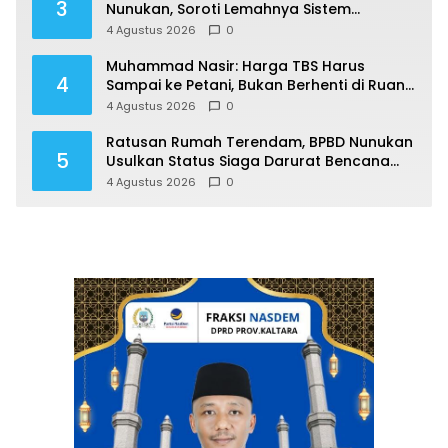
3
Nunukan, Soroti Lemahnya Sistem
Distribusi
4 Agustus 2026
0
Muhammad Nasir: Harga TBS Harus
4
Sampai ke Petani, Bukan Berhenti di Ruang
Rapat
4 Agustus 2026
0
Ratusan Rumah Terendam, BPBD Nunukan
5
Usulkan Status Siaga Darurat Bencana
Hidrometeorologi
4 Agustus 2026
0