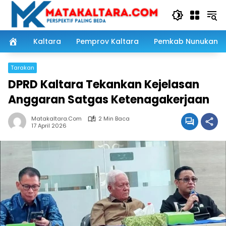
Langsung
ke
konten
Kaltara
Pemprov Kaltara
Pemkab Nunukan
Tarakan
DPRD Kaltara Tekankan Kejelasan
Anggaran Satgas Ketenagakerjaan
Matakaltara.com
2 Min Baca
17 April 2026