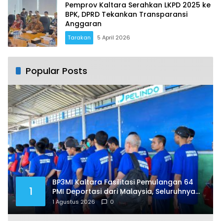
Pemprov Kaltara Serahkan LKPD 2025 ke
BPK, DPRD Tekankan Transparansi
Anggaran
Tarakan
5 April 2026
Popular Posts
BP3MI Kaltara Fasilitasi Pemulangan 64
1
PMI Deportasi dari Malaysia, Seluruhnya
Jalani Pendataan di Nunukan
1 Agustus 2026
0