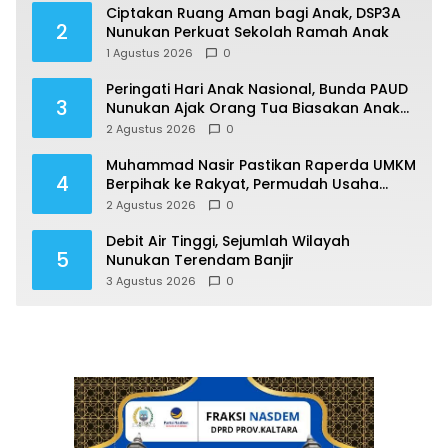
Ciptakan Ruang Aman bagi Anak, DSP3A
2
Nunukan Perkuat Sekolah Ramah Anak
1 Agustus 2026
0
Peringati Hari Anak Nasional, Bunda PAUD
3
Nunukan Ajak Orang Tua Biasakan Anak
Gemar Berolahraga
2 Agustus 2026
0
Muhammad Nasir Pastikan Raperda UMKM
4
Berpihak ke Rakyat, Permudah Usaha
hingga Perluas Pasar
2 Agustus 2026
0
Debit Air Tinggi, Sejumlah Wilayah
5
Nunukan Terendam Banjir
3 Agustus 2026
0